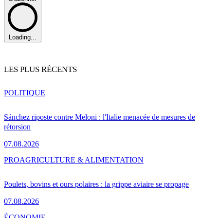
Loading...
LES PLUS RÉCENTS
POLITIQUE
Sánchez riposte contre Meloni : l'Italie menacée de mesures de
rétorsion
07.08.2026
PRO
AGRICULTURE & ALIMENTATION
Poulets, bovins et ours polaires : la grippe aviaire se propage
07.08.2026
ÉCONOMIE