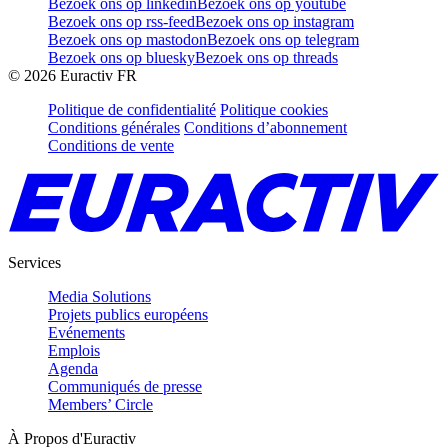
Bezoek ons op linkedin
Bezoek ons op youtube
Bezoek ons op rss-feed
Bezoek ons op instagram
Bezoek ons op mastodon
Bezoek ons op telegram
Bezoek ons op bluesky
Bezoek ons op threads
©
2026
Euractiv FR
Politique de confidentialité
Politique cookies
Conditions générales
Conditions d’abonnement
Conditions de vente
Services
Media Solutions
Projets publics européens
Evénements
Emplois
Agenda
Communiqués de presse
Members’ Circle
À Propos d'Euractiv