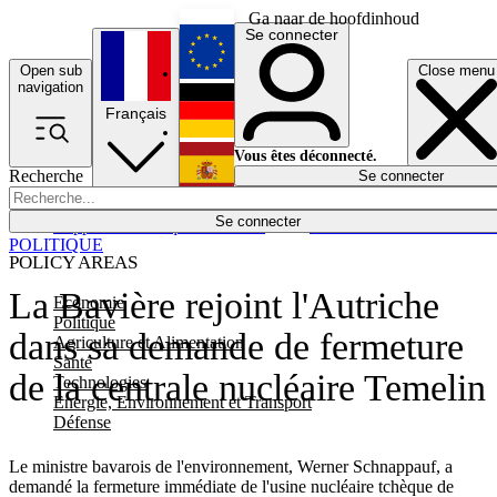
Ga naar de hoofdinhoud
Se connecter
Open sub
Close menu
English
navigation
Français
Deutsch
Vous êtes déconnecté.
Recherche
Se connecter
Español
Lumières éteintes
Se connecter
Rapporteur
Politique
Économie
Newsletters
Evénements
Em
POLITIQUE
POLICY AREAS
La Bavière rejoint l'Autriche
Economie
Politique
dans sa demande de fermeture
Agriculture et Alimentation
Santé
de la centrale nucléaire Temelin
Technologies
Energie, Environnement et Transport
Défense
Le ministre bavarois de l'environnement, Werner Schnappauf, a
demandé la fermeture immédiate de l'usine nucléaire tchèque de