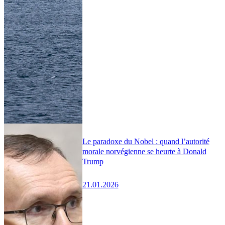
Le paradoxe du Nobel : quand l’autorité
morale norvégienne se heurte à Donald
Trump
21.01.2026