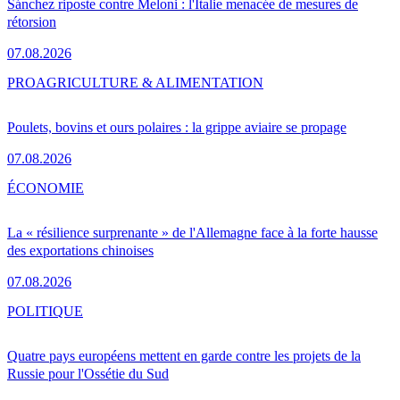
Sánchez riposte contre Meloni : l'Italie menacée de mesures de
rétorsion
07.08.2026
PRO
AGRICULTURE & ALIMENTATION
Poulets, bovins et ours polaires : la grippe aviaire se propage
07.08.2026
ÉCONOMIE
La « résilience surprenante » de l'Allemagne face à la forte hausse
des exportations chinoises
07.08.2026
POLITIQUE
Quatre pays européens mettent en garde contre les projets de la
Russie pour l'Ossétie du Sud