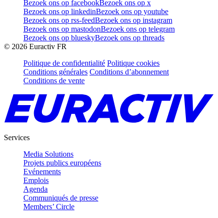
Bezoek ons op facebook
Bezoek ons op x
Bezoek ons op linkedin
Bezoek ons op youtube
Bezoek ons op rss-feed
Bezoek ons op instagram
Bezoek ons op mastodon
Bezoek ons op telegram
Bezoek ons op bluesky
Bezoek ons op threads
©
2026
Euractiv FR
Politique de confidentialité
Politique cookies
Conditions générales
Conditions d’abonnement
Conditions de vente
Services
Media Solutions
Projets publics européens
Evénements
Emplois
Agenda
Communiqués de presse
Members’ Circle