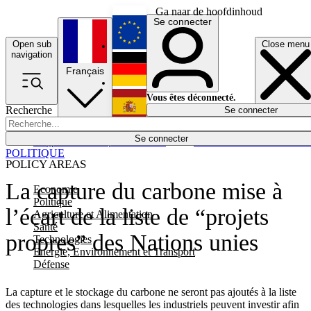
Ga naar de hoofdinhoud
Se connecter
Open sub
Close menu
English
navigation
Français
Deutsch
Vous êtes déconnecté.
Recherche
Se connecter
Español
Lumières éteintes
Se connecter
Rapporteur
Politique
Économie
Newsletters
Evénements
Em
POLITIQUE
POLICY AREAS
La capture du carbone mise à
Economie
Politique
l’écart de la liste de “projets
Agriculture et Alimentation
Santé
propres” des Nations unies
Technologies
Energie, Environnement et Transport
Défense
La capture et le stockage du carbone ne seront pas ajoutés à la liste
des technologies dans lesquelles les industriels peuvent investir afin