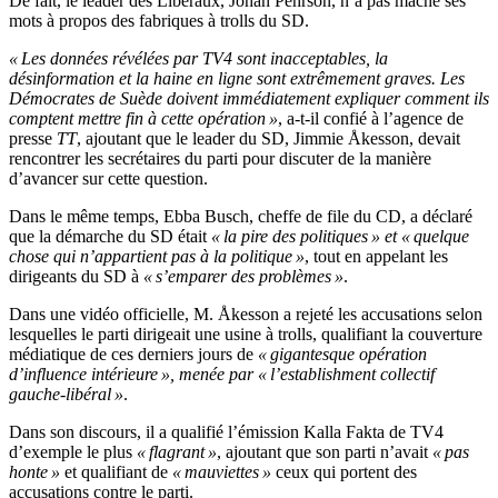
De fait, le leader des Libéraux, Johan Pehrson, n’a pas mâché ses
mots à propos des fabriques à trolls du SD.
« Les données révélées par TV4 sont inacceptables, la
désinformation et la haine en ligne sont extrêmement graves. Les
Démocrates de Suède doivent immédiatement expliquer comment ils
comptent mettre fin à cette opération »
, a-t-il confié à l’agence de
presse
TT
, ajoutant que le leader du SD, Jimmie Åkesson, devait
rencontrer les secrétaires du parti pour discuter de la manière
d’avancer sur cette question.
Dans le même temps, Ebba Busch, cheffe de file du CD, a déclaré
que la démarche du SD était
« la pire des politiques » et « quelque
chose qui n’appartient pas à la politique »
, tout en appelant les
dirigeants du SD à
« s’emparer des problèmes »
.
Dans une vidéo officielle, M. Åkesson a rejeté les accusations selon
lesquelles le parti dirigeait une usine à trolls, qualifiant la couverture
médiatique de ces derniers jours de
« gigantesque opération
d’influence intérieure », menée par « l’establishment collectif
gauche-libéral »
.
Dans son discours, il a qualifié l’émission Kalla Fakta de TV4
d’exemple le plus
« flagrant »
, ajoutant que son parti n’avait
« pas
honte »
et qualifiant de
« mauviettes »
ceux qui portent des
accusations contre le parti.