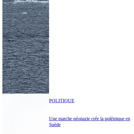
POLITIQUE
Une marche néonazie crée la polémique en
Suède