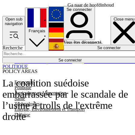
Ga naar de hoofdinhoud
Se connecter
Open sub
Close menu
English
navigation
Français
Deutsch
Vous êtes déconnecté.
Recherche
Se connecter
Español
Lumières éteintes
Se connecter
Rapporteur
Politique
Économie
Newsletters
Evénements
Em
POLITIQUE
POLICY AREAS
La coalition suédoise
Economie
Politique
embarrassée par le scandale de
Agriculture et Alimentation
Santé
l’usine à trolls de l'extrême
Technologies
Energie, Environnement et Transport
droite
Défense