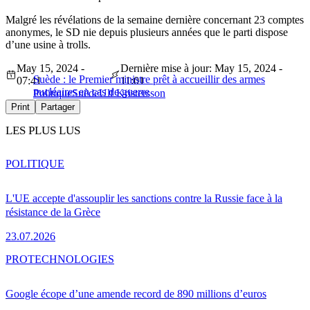
Malgré les révélations de la semaine dernière concernant 23 comptes
anonymes, le SD nie depuis plusieurs années que le parti dispose
d’une usine à trolls.
May 15, 2024 -
Dernière mise à jour: May 15, 2024 -
Suède : le Premier ministre prêt à accueillir des armes
07:41
11:01
nucléaires en cas de guerre
Politique
Suède
Ulf Kristersson
Print
Partager
LES PLUS LUS
POLITIQUE
L'UE accepte d'assouplir les sanctions contre la Russie face à la
résistance de la Grèce
23.07.2026
PRO
TECHNOLOGIES
Google écope d’une amende record de 890 millions d’euros