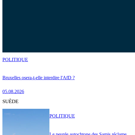
POLITIQUE
Bruxelles osera-t-elle interdire l'AfD ?
05.08.2026
SUÈDE
POLITIQUE
Le peuple autochtone des Samis réclame