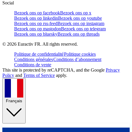
Social
Bezoek ons op facebook
Bezoek ons op x
Bezoek ons op linkedin
Bezoek ons op youtube
Bezoek ons op rss-feed
Bezoek ons op instagram
Bezoek ons op mastodon
Bezoek ons op telegram
Bezoek ons op bluesky
Bezoek ons op threads
©
2026
Euractiv FR. All rights reserved.
Politique de confidentialité
Politique cookies
Conditions générales
Conditions d’abonnement
Conditions de vente
This site is protected by reCAPTCHA, and the Google
Privacy
Policy
and
Terms of Service
apply.
Français