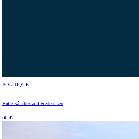
POLITIQUE
Entre Sánchez and Frederiksen
08:42