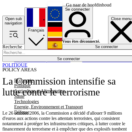
Ga naar de hoofdinhoud
Se connecter
Open sub
Close menu
English
navigation
Français
Deutsch
Vous êtes déconnecté.
Recherche
Se connecter
Español
Lumières éteintes
Se connecter
Rapporteur
Politique
Économie
Newsletters
Evénements
Em
POLITIQUE
POLICY AREAS
La Commission intensifie sa
Economie
Politique
lutte contre le terrorisme
Agriculture et Alimentation
Santé
Technologies
Energie, Environnement et Transport
Défense
Le 26 octobre 2006, la Commission a décidé d'allouer 9 millions
d'euros aux actions contre les attentats terroristes, qui consistent
notamment à protéger les infrastructures critiques, à lutter contre le
financement du terrorisme et à empêcher que des explosifs tombent