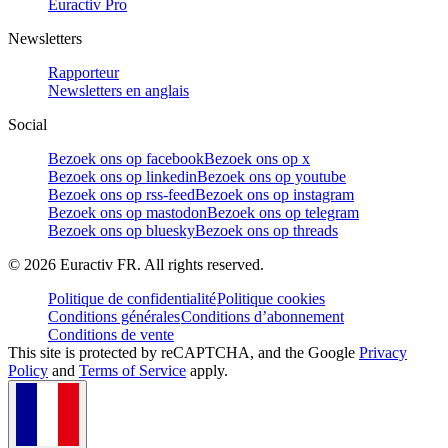
Euractiv Pro
Newsletters
Rapporteur
Newsletters en anglais
Social
Bezoek ons op facebook
Bezoek ons op x
Bezoek ons op linkedin
Bezoek ons op youtube
Bezoek ons op rss-feed
Bezoek ons op instagram
Bezoek ons op mastodon
Bezoek ons op telegram
Bezoek ons op bluesky
Bezoek ons op threads
©
2026
Euractiv FR. All rights reserved.
Politique de confidentialité
Politique cookies
Conditions générales
Conditions d’abonnement
Conditions de vente
This site is protected by reCAPTCHA, and the Google
Privacy
Policy
and
Terms of Service
apply.