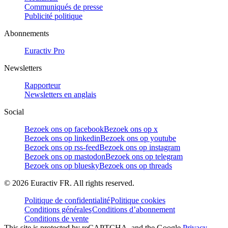
Communiqués de presse
Publicité politique
Abonnements
Euractiv Pro
Newsletters
Rapporteur
Newsletters en anglais
Social
Bezoek ons op facebook
Bezoek ons op x
Bezoek ons op linkedin
Bezoek ons op youtube
Bezoek ons op rss-feed
Bezoek ons op instagram
Bezoek ons op mastodon
Bezoek ons op telegram
Bezoek ons op bluesky
Bezoek ons op threads
©
2026
Euractiv FR. All rights reserved.
Politique de confidentialité
Politique cookies
Conditions générales
Conditions d’abonnement
Conditions de vente
This site is protected by reCAPTCHA, and the Google
Privacy