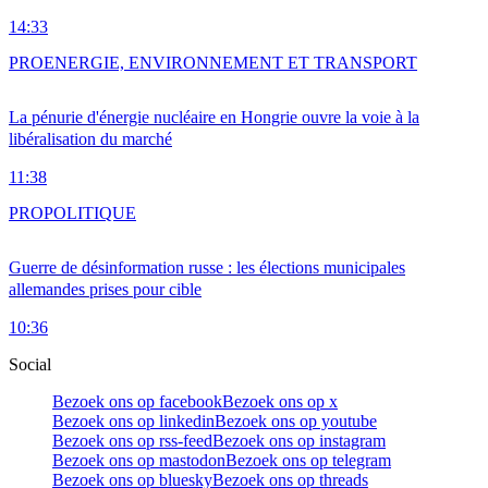
14:33
PRO
ENERGIE, ENVIRONNEMENT ET TRANSPORT
La pénurie d'énergie nucléaire en Hongrie ouvre la voie à la
libéralisation du marché
11:38
PRO
POLITIQUE
Guerre de désinformation russe : les élections municipales
allemandes prises pour cible
10:36
Social
Bezoek ons op facebook
Bezoek ons op x
Bezoek ons op linkedin
Bezoek ons op youtube
Bezoek ons op rss-feed
Bezoek ons op instagram
Bezoek ons op mastodon
Bezoek ons op telegram
Bezoek ons op bluesky
Bezoek ons op threads