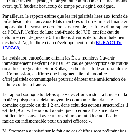
la fraude revient à protéger l’argent du contribuable. Il a néanmoins
averti qu’il faudrait beaucoup de temps pour agir à cet égard.
Par ailleurs, le rapport estime que les irrégularités liées aux fonds de
préadhésion des nouveaux États membres ont un « impact financier
important». La semaine dernière par exemple, les fuites d’un rapport
de l’OLAF, l’office de lutte anti-fraude de l’UE, ont fait état du
détournement de près de 6,1 millions d’euros de fonds initialement
destinés à l’agriculture et au développement rural (
EURACTIV
17/07/08
).
La législation européenne enjoint les États membres à avertir
immédiatement l’exécutif de l’UE en cas de présomptions de fraude
ou autres irrégularités. Siim Kallas, le chef de la lutte anti-fraude de
la Commission, a affirmé que l’augmentation du nombre
d’irrégularités communiquées pourrait dénoter une amélioration de
la lutte contre la fraude.
Le rapport souligne toutefois que « des efforts restent à faire » en la
matière puisque « le délai moyen de communication dans le
domaine agricole est de 1,2 an, dans celui des actions structurelles il
est de 0,9 an ». Le rapport ajoute que « certains États membres
notifient très souvent avec un retard important. Une notification
rapide est indispensable pour un suivi efficace ».
M. Strotmann a insisté sur le fait que ces chiffres sont préliminaires