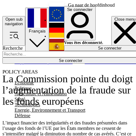
Ga naar de hoofdinhoud
Se connecter
Open sub
Close menu
English
navigation
Français
Deutsch
Vous êtes déconnecté.
Recherche
Se connecter
Español
Lumières éteintes
Se connecter
Rapporteur
Politique
Économie
Newsletters
Evénements
Em
POLICY AREAS
La Commission pointe du doigt
Economie
l’augmentation de la fraude sur
Politique
Agriculture et Alimentation
les fonds européens
Santé
Technologies
Energie, Environnement et Transport
Défense
L’impact financier des irrégularités et des fraudes présumées dans
l’usage des fonds de l’UE par les États membres ne cessent de
s’intensifier malgré la diminution du nombre de cas avérés. C’est ce