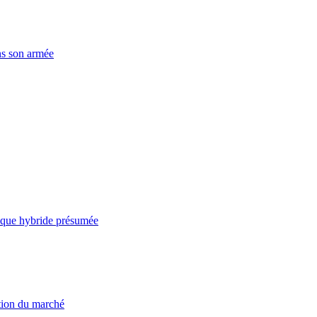
ns son armée
taque hybride présumée
ation du marché