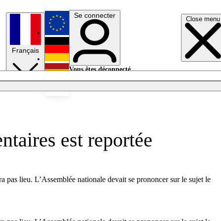
Se connecter
Close menu
English
Français
Deutsch
Vous êtes déconnecté.
Se connecter
Español
Lumières éteintes
taires est reportée
a pas lieu. L’Assemblée nationale devait se prononcer sur le sujet le