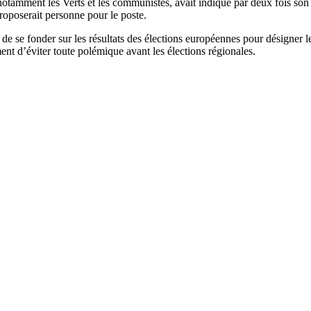
tamment les Verts et les communistes, avait indiqué par deux fois son r
proposerait personne pour le poste.
e se fonder sur les résultats des élections européennes pour désigner le
nt d’éviter toute polémique avant les élections régionales.