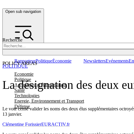
Open sub navigation
Recherche
Rapporteur
Politique
Économie
Newsletters
Evénements
Em
POLICY AREAS
POLITIQUE
Economie
Politique
La désignation des deux eu
Agriculture et Alimentation
Santé
Technologies
Energie, Environnement et Transport
Défense
Le vote censé valider les noms des deux élus supplémentaires octroyés 
13 janvier.
Clémentine Forissier
EURACTIV.fr