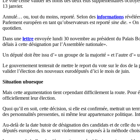
Le vote censé valider les noms des deux élus supplémentaires octroyés 
13 janvier.
Annulé… ou, tout du moins, reporté. Selon des
informations
révélées
Parlement européen en tant qu’observateurs est reporté
sine die
. « On 
quotidien.
Dans une
lettre
envoyée lundi 30 novembre au président du Palais Bour
délais à cette désignation par l’Assemblée nationale».
Un député doit être issu d’« un groupe de la majorité » et l’autre d’« 
Le gouvernement tenterait de mettre le report du vote sur le dos de la
valider l’élection des nouveaux eurodéputés d’ici le mois de juin.
Situation ubuesque
Mais cette argumentation tient cependant difficilement la route. Pour é
officiellement leur élection.
Quoi qu’il en soit, cette décision, si elle est confirmée, mettrait un t
des personnalités pressenties, ni même leur appartenance politique. I
Au-delà de la date butoir de désignation des candidats et de celle du
députés européens, ils se sont violemment opposés à la méthode chois