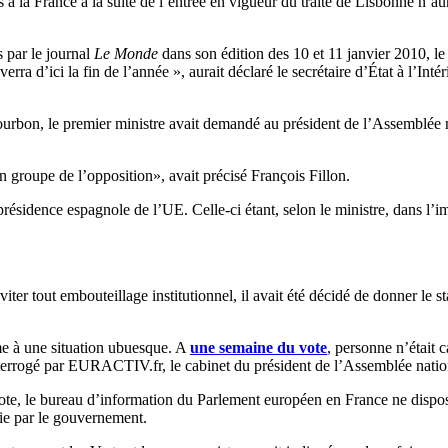
à la France à la suite de l’entrée en vigueur du traité de Lisbonne n’aur
 par le journal
Le Monde
dans son édition des 10 et 11 janvier 2010, le
verra d’ici la fin de l’année », aurait déclaré le secrétaire d’État à l’Intér
bon, le premier ministre avait demandé au président de l’Assemblée na
un groupe de l’opposition», avait précisé François Fillon.
 présidence espagnole de l’UE. Celle-ci étant, selon le ministre, dans l
viter tout embouteillage institutionnel, il avait été décidé de donner le 
erme à une situation ubuesque. A
une semaine du vote
, personne n’était 
nterrogé par EURACTIV.fr, le cabinet du président de l’Assemblée natio
 vote, le bureau d’information du Parlement européen en France ne dispos
ie par le gouvernement.