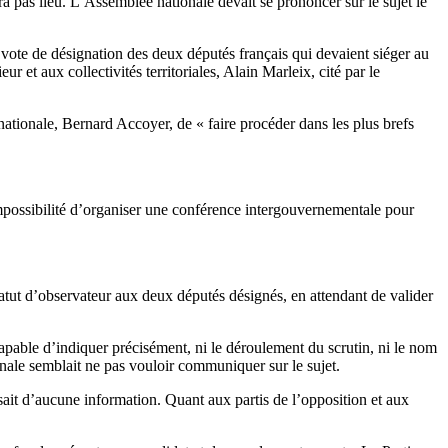
a pas lieu. L’Assemblée nationale devait se prononcer sur le sujet le
 vote de désignation des deux députés français qui devaient siéger au
ieur et aux collectivités territoriales, Alain Marleix, cité par le
tionale, Bernard Accoyer, de « faire procéder dans les plus brefs
’impossibilité d’organiser une conférence intergouvernementale pour
statut d’observateur aux deux députés désignés, en attendant de valider
capable d’indiquer précisément, ni le déroulement du scrutin, ni le nom
nale semblait ne pas vouloir communiquer sur le sujet.
ait d’aucune information. Quant aux partis de l’opposition et aux