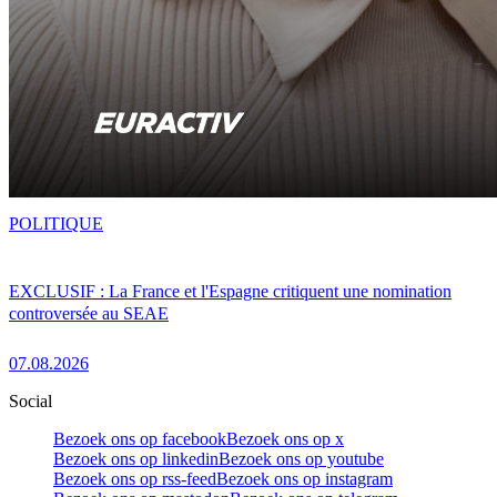
POLITIQUE
EXCLUSIF : La France et l'Espagne critiquent une nomination
controversée au SEAE
07.08.2026
Social
Bezoek ons op facebook
Bezoek ons op x
Bezoek ons op linkedin
Bezoek ons op youtube
Bezoek ons op rss-feed
Bezoek ons op instagram