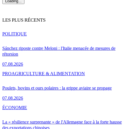
Loading...
LES PLUS RÉCENTS
POLITIQUE
Sánchez riposte contre Meloni : l'Italie menacée de mesures de
rétorsion
07.08.2026
PRO
AGRICULTURE & ALIMENTATION
Poulets, bovins et ours polaires : la grippe aviaire se propage
07.08.2026
ÉCONOMIE
La « résilience surprenante » de l'Allemagne face à la forte hausse
des exportations chinoises