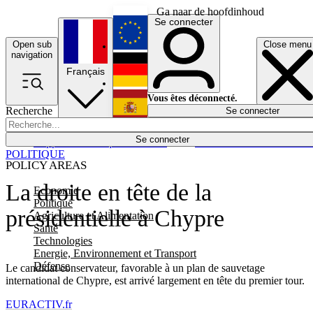
Ga naar de hoofdinhoud
Se connecter
Open sub
Close menu
English
navigation
Français
Deutsch
Vous êtes déconnecté.
Recherche
Se connecter
Español
Lumières éteintes
Se connecter
Rapporteur
Politique
Économie
Newsletters
Evénements
Em
POLITIQUE
POLICY AREAS
La droite en tête de la
Economie
Politique
présidentielle à Chypre
Agriculture et Alimentation
Santé
Technologies
Energie, Environnement et Transport
Défense
Le candidat conservateur, favorable à un plan de sauvetage
international de Chypre, est arrivé largement en tête du premier tour.
EURACTIV.fr