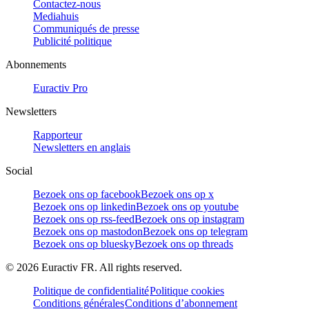
Contactez-nous
Mediahuis
Communiqués de presse
Publicité politique
Abonnements
Euractiv Pro
Newsletters
Rapporteur
Newsletters en anglais
Social
Bezoek ons op facebook
Bezoek ons op x
Bezoek ons op linkedin
Bezoek ons op youtube
Bezoek ons op rss-feed
Bezoek ons op instagram
Bezoek ons op mastodon
Bezoek ons op telegram
Bezoek ons op bluesky
Bezoek ons op threads
©
2026
Euractiv FR. All rights reserved.
Politique de confidentialité
Politique cookies
Conditions générales
Conditions d’abonnement