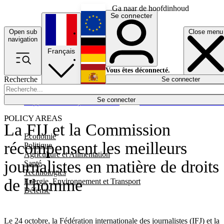
Ga naar de hoofdinhoud
Se connecter
Open sub
Close menu
English
navigation
Français
Deutsch
Vous êtes déconnecté.
Recherche
Se connecter
Español
Lumières éteintes
Se connecter
Rapporteur
Politique
Économie
Newsletters
Evénements
Em
POLICY AREAS
La FIJ et la Commission
Economie
récompensent les meilleurs
Politique
Agriculture et Alimentation
journalistes en matière de droits
Santé
Technologies
de l'homme
Energie, Environnement et Transport
Défense
Le 24 octobre, la Fédération internationale des journalistes (IFJ) et la