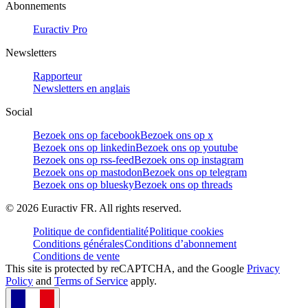
Abonnements
Euractiv Pro
Newsletters
Rapporteur
Newsletters en anglais
Social
Bezoek ons op facebook
Bezoek ons op x
Bezoek ons op linkedin
Bezoek ons op youtube
Bezoek ons op rss-feed
Bezoek ons op instagram
Bezoek ons op mastodon
Bezoek ons op telegram
Bezoek ons op bluesky
Bezoek ons op threads
©
2026
Euractiv FR. All rights reserved.
Politique de confidentialité
Politique cookies
Conditions générales
Conditions d’abonnement
Conditions de vente
This site is protected by reCAPTCHA, and the Google
Privacy
Policy
and
Terms of Service
apply.