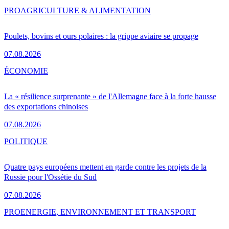
PRO
AGRICULTURE & ALIMENTATION
Poulets, bovins et ours polaires : la grippe aviaire se propage
07.08.2026
ÉCONOMIE
La « résilience surprenante » de l'Allemagne face à la forte hausse
des exportations chinoises
07.08.2026
POLITIQUE
Quatre pays européens mettent en garde contre les projets de la
Russie pour l'Ossétie du Sud
07.08.2026
PRO
ENERGIE, ENVIRONNEMENT ET TRANSPORT