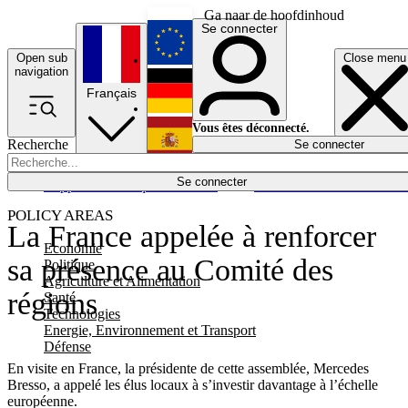
Ga naar de hoofdinhoud
Se connecter
Open sub
Close menu
English
navigation
Français
Deutsch
Vous êtes déconnecté.
Recherche
Se connecter
Español
Lumières éteintes
Se connecter
Rapporteur
Politique
Économie
Newsletters
Evénements
Em
POLICY AREAS
La France appelée à renforcer
Economie
sa présence au Comité des
Politique
Agriculture et Alimentation
régions
Santé
Technologies
Energie, Environnement et Transport
Défense
En visite en France, la présidente de cette assemblée, Mercedes
Bresso, a appelé les élus locaux à s’investir davantage à l’échelle
européenne.