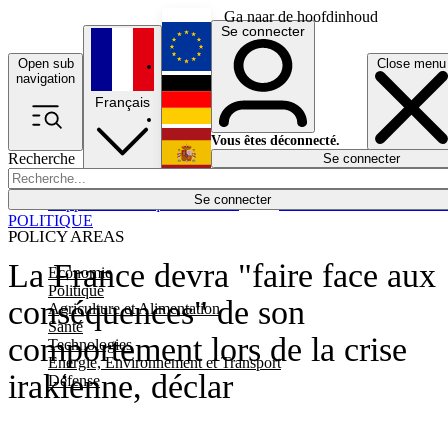
Ga naar de hoofdinhoud
Se connecter
Open sub
Close menu
English
navigation
Français
Deutsch
Vous êtes déconnecté.
Recherche
Se connecter
Español
Lumières éteintes
Se connecter
Rapporteur
Politique
Économie
Newsletters
Evénements
Em
POLITIQUE
POLICY AREAS
La France devra "faire face aux
Economie
Politique
conséquences" de son
Agriculture et Alimentation
Santé
comportement lors de la crise
Technologies
Energie, Environnement et Transport
irakienne, déclar
Défense