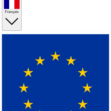
Français