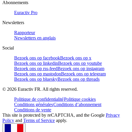
Abonnements
Euractiv Pro
Newsletters
Rapporteur
Newsletters en anglais
Social
Bezoek ons op facebook
Bezoek ons op x
Bezoek ons op linkedin
Bezoek ons op youtube
Bezoek ons op rss-feed
Bezoek ons op instagram
Bezoek ons op mastodon
Bezoek ons op telegram
Bezoek ons op bluesky
Bezoek ons op threads
©
2026
Euractiv FR. All rights reserved.
Politique de confidentialité
Politique cookies
Conditions générales
Conditions d’abonnement
Conditions de vente
This site is protected by reCAPTCHA, and the Google
Privacy
Policy
and
Terms of Service
apply.