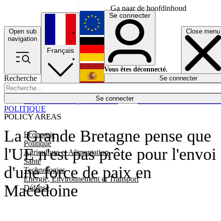
Ga naar de hoofdinhoud
Se connecter
Open sub
Close menu
English
navigation
Français
Deutsch
Vous êtes déconnecté.
Recherche
Se connecter
Español
Lumières éteintes
Se connecter
Rapporteur
Politique
Économie
Newsletters
Evénements
Em
POLITIQUE
POLICY AREAS
La Grande Bretagne pense que
Economie
Politique
l'UE n'est pas prête pour l'envoi
Agriculture et Alimentation
Santé
d'une force de paix en
Technologies
Energie, Environnement et Transport
Macédoine
Défense