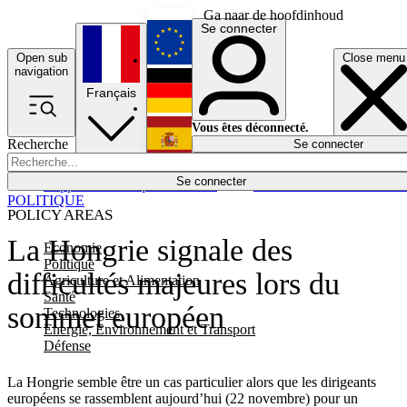
Ga naar de hoofdinhoud
Se connecter
Open sub
Close menu
English
navigation
Français
Deutsch
Vous êtes déconnecté.
Recherche
Se connecter
Español
Lumières éteintes
Se connecter
Rapporteur
Politique
Économie
Newsletters
Evénements
Em
POLITIQUE
POLICY AREAS
La Hongrie signale des
Economie
Politique
difficultés majeures lors du
Agriculture et Alimentation
Santé
sommet européen
Technologies
Energie, Environnement et Transport
Défense
La Hongrie semble être un cas particulier alors que les dirigeants
européens se rassemblent aujourd’hui (22 novembre) pour un