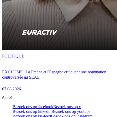
POLITIQUE
EXCLUSIF : La France et l'Espagne critiquent une nomination
controversée au SEAE
07.08.2026
Social
Bezoek ons op facebook
Bezoek ons op x
Bezoek ons op linkedin
Bezoek ons op youtube
Bezoek ons op rss-feed
Bezoek ons op instagram