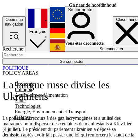
Ga naar de hoofdinhoud
Se connecter
Open sub
Close menu
English
navigation
Français
Deutsch
Vous êtes déconnecté.
Recherche
Se connecter
Español
Lumières éteintes
Se connecter
Rapporteur
Politique
Économie
Newsletters
Evénements
Em
POLITIQUE
POLICY AREAS
La langue russe divise les
Economie
Politique
Ukrainiens
Agriculture et Alimentation
Santé
Technologies
Energie, Environnement et Transport
Défense
La police a eu recours à des gaz lacrymogènes et a utilisé des
matraques pour disperser des centaines de manifestants à Kiev hier
(4 juillet). Le président du parlement ukrainien a déposé sa
démission après avoir fait passer une loi qui renforcera le statut de la