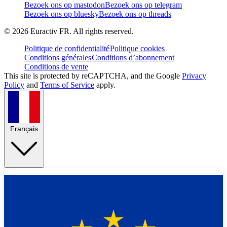
Bezoek ons op mastodon
Bezoek ons op telegram
Bezoek ons op bluesky
Bezoek ons op threads
©
2026
Euractiv FR. All rights reserved.
Politique de confidentialité
Politique cookies
Conditions générales
Conditions d’abonnement
Conditions de vente
This site is protected by reCAPTCHA, and the Google
Privacy
Policy
and
Terms of Service
apply.
Français