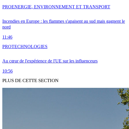
PRO
ENERGIE, ENVIRONNEMENT ET TRANSPORT
Incendies en Europe : les flammes s'apaisent au sud mais gagnent le
nord
11:46
PRO
TECHNOLOGIES
Au cœur de l'expérience de l'UE sur les influenceurs
10:56
PLUS DE CETTE SECTION