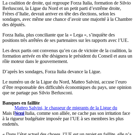
La coalition de droite, qui regroupe Forza Italia, formation de Silvio
Berlusconi, la Ligue du Nord et un petit parti d’extrême droite,
Frères d’Italie, devrait arriver en tête des élections, selon les
sondages, avec même une chance d’avoir une majorité à la Chambre
des députés.
Forza Italia, plus conciliante que la « Lega », s’inquiète des
positions très arrêtées de ses partenaires sur les rapports avec l’UE.
Les deux partis ont convenus qu’en cas de victoire de la coalition, la
formation arrivée en tête désignera le président du Conseil et aura un
rôle moteur dans le gouvernement.
D’après les sondages, Forza Italia devance la Ligue.
Le numéro un de la Ligue du Nord, Matteo Salvini, accuse l’euro
d’être responsable des difficultés économiques du pays, une opinion
que ne partage pas Silvio Berlusconi.
Banques en faillite
Matteo Salvini, le chasseur de migrants de la Ligue du
Mais Forza Italia, comme son alliée, ne cache pas son irritation face
Nord
à la rigueur budgétaire imposée par l’UE à ses membres les plus
endettés.
« Dans l’état actuel des choses, l’UE est un projet en faillite, elle n’a