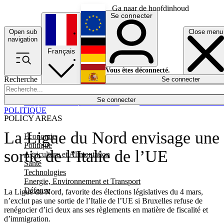
Ga naar de hoofdinhoud
Se connecter
Open sub
Close menu
English
navigation
Français
Deutsch
Vous êtes déconnecté.
Recherche
Se connecter
Español
Lumières éteintes
Se connecter
Rapporteur
Politique
Économie
Newsletters
Evénements
Em
POLITIQUE
POLICY AREAS
La Ligue du Nord envisage une
Economie
Politique
sortie de l’Italie de l’UE
Agriculture et Alimentation
Santé
Technologies
Energie, Environnement et Transport
Défense
La Ligue du Nord, favorite des élections législatives du 4 mars,
n’exclut pas une sortie de l’Italie de l’UE si Bruxelles refuse de
renégocier d’ici deux ans ses règlements en matière de fiscalité et
d’immigration.