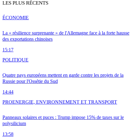
LES PLUS RÉCENTS
ÉCONOMIE
La « résilience surprenante » de l'Allemagne face à la forte hausse
des exportations chinoises
15:17
POLITIQUE
Quatre pays européens mettent en garde contre les projets de la
Russie pour l'Ossétie du Sud
14:44
PRO
ENERGIE, ENVIRONNEMENT ET TRANSPORT
Panneaux solaires et puces : Trump impose 15% de taxes sur le
polysilicium
13:58