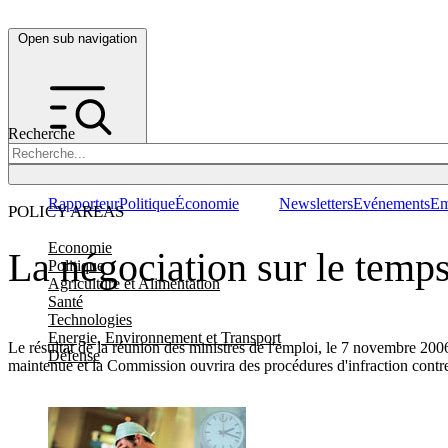
Open sub navigation
Recherche
Rapporteur
Politique
Économie
Newsletters
Evénements
Em
POLICY AREAS
Economie
La négociation sur le temps
Politique
Agriculture et Alimentation
Santé
Technologies
Energie, Environnement et Transport
Le résultat de la réunion des ministres de l'emploi, le 7 novembre 2006,
Défense
maintenue et la Commission ouvrira des procédures d'infraction contre