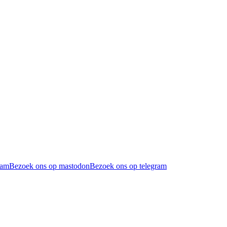
ram
Bezoek ons op mastodon
Bezoek ons op telegram