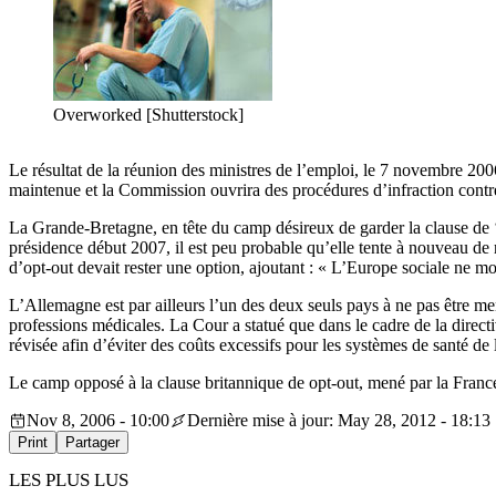
Overworked [Shutterstock]
Le résultat de la réunion des ministres de l’emploi, le 7 novembre 2006,
maintenue et la Commission ouvrira des procédures d’infraction contr
La Grande-Bretagne, en tête du camp désireux de garder la clause de 
présidence début 2007, il est peu probable qu’elle tente à nouveau de r
d’opt-out devait rester une option, ajoutant : « L’Europe sociale ne
L’Allemagne est par ailleurs l’un des deux seuls pays à ne pas être m
professions médicales. La Cour a statué que dans le cadre de la directi
révisée afin d’éviter des coûts excessifs pour les systèmes de santé d
Le camp opposé à la clause britannique de opt-out, mené par la France,
Nov 8, 2006 - 10:00
Dernière mise à jour: May 28, 2012 - 18:13
Print
Partager
LES PLUS LUS