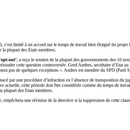
 s’est limité à un accord sur le temps de travail bien éloigné du projet i
e la plupart des Etats membres.
‘
opt-out’
, a reçu le soutien de la plupart des gouvernements des 10 no
ésoudre cette question controversée. Gerd Andres, secrétaire d’Etat au mi
 mourra pas de quelques exceptions ». Andres est membre du SPD (Parti 
enacé par une procédure d’infraction en l’absence de transposition du ju
ve actuelle, cette période doit être considérée comme du temps de travail.
e la plupart des Etats membres.
 empêchera une révision de la directive si la suppression de cette claus