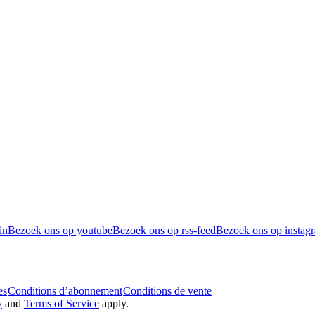
in
Bezoek ons op youtube
Bezoek ons op rss-feed
Bezoek ons op instag
es
Conditions d’abonnement
Conditions de vente
y
and
Terms of Service
apply.