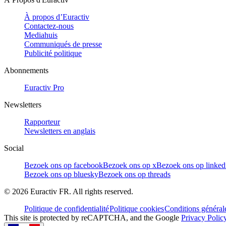
À propos d’Euractiv
Contactez-nous
Mediahuis
Communiqués de presse
Publicité politique
Abonnements
Euractiv Pro
Newsletters
Rapporteur
Newsletters en anglais
Social
Bezoek ons op facebook
Bezoek ons op x
Bezoek ons op linked
Bezoek ons op bluesky
Bezoek ons op threads
©
2026
Euractiv FR. All rights reserved.
Politique de confidentialité
Politique cookies
Conditions général
This site is protected by reCAPTCHA, and the Google
Privacy Polic