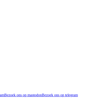
ram
Bezoek ons op mastodon
Bezoek ons op telegram