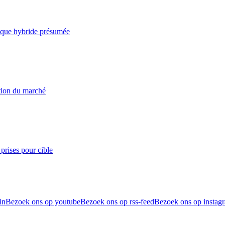
taque hybride présumée
ation du marché
prises pour cible
in
Bezoek ons op youtube
Bezoek ons op rss-feed
Bezoek ons op instag