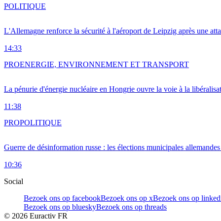
POLITIQUE
L'Allemagne renforce la sécurité à l'aéroport de Leipzig après une at
14:33
PRO
ENERGIE, ENVIRONNEMENT ET TRANSPORT
La pénurie d'énergie nucléaire en Hongrie ouvre la voie à la libéralis
11:38
PRO
POLITIQUE
Guerre de désinformation russe : les élections municipales allemandes 
10:36
Social
Bezoek ons op facebook
Bezoek ons op x
Bezoek ons op linked
Bezoek ons op bluesky
Bezoek ons op threads
©
2026
Euractiv FR