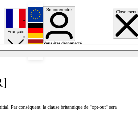
Se connecter
Close menu
English
Français
Deutsch
Vous êtes déconnecté.
Se connecter
Español
Lumières éteintes
R]
nitial. Par conséquent, la clause britannique de "opt-out" sera