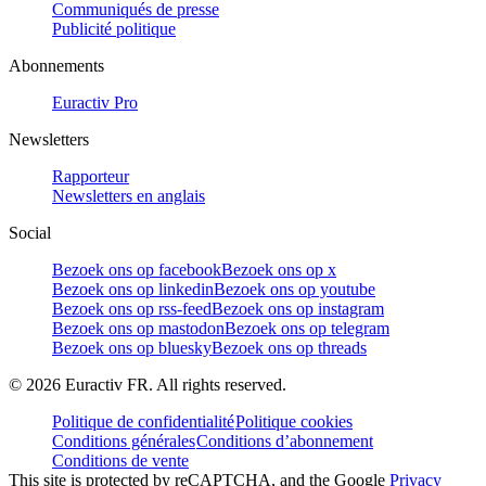
Communiqués de presse
Publicité politique
Abonnements
Euractiv Pro
Newsletters
Rapporteur
Newsletters en anglais
Social
Bezoek ons op facebook
Bezoek ons op x
Bezoek ons op linkedin
Bezoek ons op youtube
Bezoek ons op rss-feed
Bezoek ons op instagram
Bezoek ons op mastodon
Bezoek ons op telegram
Bezoek ons op bluesky
Bezoek ons op threads
©
2026
Euractiv FR. All rights reserved.
Politique de confidentialité
Politique cookies
Conditions générales
Conditions d’abonnement
Conditions de vente
This site is protected by reCAPTCHA, and the Google
Privacy