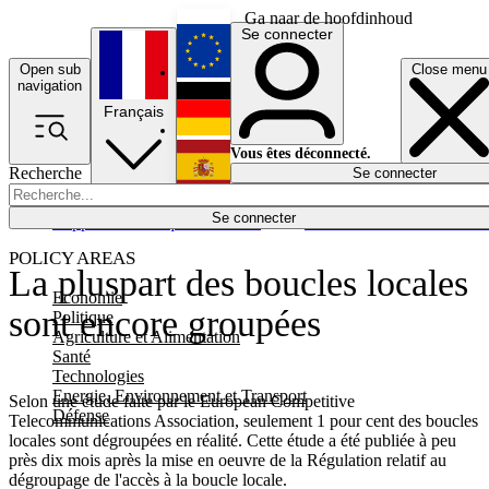
Ga naar de hoofdinhoud
Se connecter
Open sub
Close menu
English
navigation
Français
Deutsch
Vous êtes déconnecté.
Recherche
Se connecter
Español
Lumières éteintes
Se connecter
Rapporteur
Politique
Économie
Newsletters
Evénements
Em
POLICY AREAS
La pluspart des boucles locales
Economie
sont encore groupées
Politique
Agriculture et Alimentation
Santé
Technologies
Energie, Environnement et Transport
Selon une étude faite par le European Competitive
Défense
Telecommunications Association, seulement 1 pour cent des boucles
locales sont dégroupées en réalité. Cette étude a été publiée à peu
près dix mois après la mise en oeuvre de la Régulation relatif au
dégroupage de l'accès à la boucle locale.