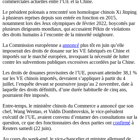
commerciales actuelles entre l’UE et la Chine.
Le président polonais a rencontré son homologue chinois Xi Jinping
à plusieurs reprises depuis son entrée en fonction en 2015,
notamment lors des Jeux olympiques de février 2022, boycottés par
plusieurs dirigeants mondiaux, qui accusaient Pékin de violations
des droits humains à l’encontre de la minorité ouïghoure.
La Commission européenne a
annoncé
plus tôt en juin qu’elle
imposerait des droits de douane sur les VE fabriqués en Chine et
importés sur le marché européen, invoquant la nécessité de lutter
contre les subventions publiques excessives accordées par la Chine.
Les droits de douanes provisoires de l’UE, pouvant atteindre 38,1 %
sur les VE chinois importés, devraient s’appliquer à partir du 4
juillet, l’enquête devant se poursuivre jusqu’au 2 novembre, date à
laquelle des droits définitifs, d’une durée habituelle de cinq ans,
pourraient être imposés.
Entre-temps, le ministère chinois du Commerce a annoncé que son
chef, Wang Wentao, et Valdis Dombrovskis, le vice-président
exécutif de l’UE, avaient convenu d’entamer des consultations sur la
question, ce que des fonctionnaires des deux parties ont
confirmé
à
Reuters samedi (22 juin).
Au cours du week-end, le vice-chancelier et ministre allemand de