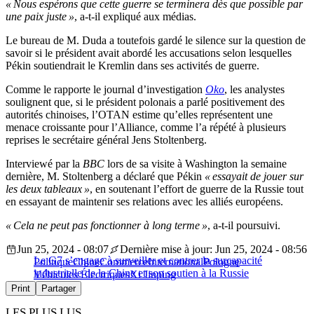
« Nous espérons que cette guerre se terminera dès que possible par
une paix juste »
, a-t-il expliqué aux médias.
Le bureau de M. Duda a toutefois gardé le silence sur la question de
savoir si le président avait abordé les accusations selon lesquelles
Pékin soutiendrait le Kremlin dans ses activités de guerre.
Comme le rapporte le journal d’investigation
Oko
, les analystes
soulignent que, si le président polonais a parlé positivement des
autorités chinoises, l’OTAN estime qu’elles représentent une
menace croissante pour l’Alliance, comme l’a répété à plusieurs
reprises le secrétaire général Jens Stoltenberg.
Interviewé par la
BBC
lors de sa visite à Washington la semaine
dernière, M. Stoltenberg a déclaré que Pékin
« essayait de jouer sur
les deux tableaux »
, en soutenant l’effort de guerre de la Russie tout
en essayant de maintenir ses relations avec les alliés européens.
« Cela ne peut pas fonctionner à long terme »
, a-t-il poursuivi.
Jun 25, 2024 - 08:07
Dernière mise à jour: Jun 25, 2024 - 08:56
Le G7 s’engage à surveiller et contrer la surcapacité
Politique
Chine
Commerce
International
Pologne
industrielle de la Chine et son soutien à la Russie
Véhicules Électriques
Xi Jinping
Print
Partager
LES PLUS LUS