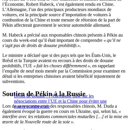
l’Économie, Robert Habeck, s’est également rendu en Chine.
L’Allemagne, l’un des principaux producteurs mondiaux de
voitures, est la principale source d’importation de voitures à
combustion de la Chine et toute mesure de rétorsion de la part de
Pékin affecterait gravement le secteur automobile allemand.
M. Habeck a précisé aux responsables chinois présents à Pékin au
cours du week-end qu’il était important de comprendre
« qu’il ne
s’agit pas de droits de douane prohibitifs »
.
Le ministre a déclaré que si des pays tels que les États-Unis, le
Brésil et la Turquie avaient eu recours à des droits de douane
prohibitifs, l’UE
« fait les choses différemment »
, en rappelant
l’enquête de neuf mois menée par la Commission pour examiner en
détail si les entreprises chinoises avaient bénéficié injustement de
subventions.
Soutien de Pékin à la Russie
Droits de douane : l’Allemagne mise sur les
négociations entre l’UE et la Chine pour éviter une
Lors de sa rencontre avec des responsables chinois, M. Duda a
guerre commerciale
également évoqué la guerre en cours en Ukraine, qui, selon lui,
«
interfère avec les relations commerciales mutuelles […] et la mise en
œuvre de la Nouvelle route de la soie »
.