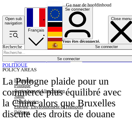
Ga naar de hoofdinhoud
Se connecter
Open sub
Close menu
English
navigation
Français
Deutsch
Vous êtes déconnecté.
Recherche
Se connecter
Español
Lumières éteintes
Se connecter
Rapporteur
Politique
Économie
Newsletters
Evénements
Em
POLITIQUE
POLICY AREAS
La Pologne plaide pour un
Economie
Politique
commerce plus équilibré avec
Agriculture et Alimentation
Santé
la Chine alors que Bruxelles
Technologies
Energie, Environnement et Transport
discute des droits de douane
Défense