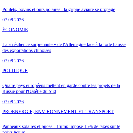
Poulets, bovins et ours polaires : la grippe aviaire se propage
07.08.2026
ÉCONOMIE
La « résilience surprenante » de l'Allemagne face à la forte hausse
des exportations chinoises
07.08.2026
POLITIQUE
Quatre pays européens mettent en garde contre les projets de la
Russie pour l'Ossétie du Sud
07.08.2026
PRO
ENERGIE, ENVIRONNEMENT ET TRANSPORT
Panneaux solaires et puces : Trump impose 15% de taxes sur le
polysilicium