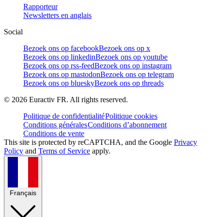
Rapporteur
Newsletters en anglais
Social
Bezoek ons op facebook
Bezoek ons op x
Bezoek ons op linkedin
Bezoek ons op youtube
Bezoek ons op rss-feed
Bezoek ons op instagram
Bezoek ons op mastodon
Bezoek ons op telegram
Bezoek ons op bluesky
Bezoek ons op threads
©
2026
Euractiv FR. All rights reserved.
Politique de confidentialité
Politique cookies
Conditions générales
Conditions d’abonnement
Conditions de vente
This site is protected by reCAPTCHA, and the Google
Privacy
Policy
and
Terms of Service
apply.
Français