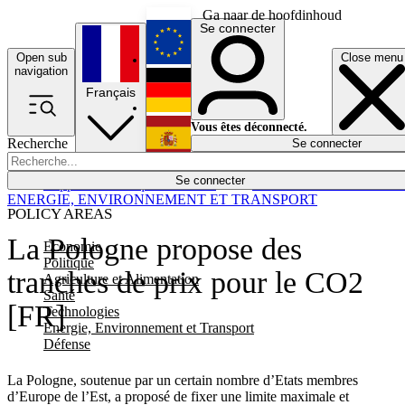
Ga naar de hoofdinhoud
Se connecter
Open sub
Close menu
English
navigation
Français
Deutsch
Vous êtes déconnecté.
Recherche
Se connecter
Español
Lumières éteintes
Se connecter
Rapporteur
Politique
Économie
Newsletters
Evénements
Em
ENERGIE, ENVIRONNEMENT ET TRANSPORT
POLICY AREAS
La Pologne propose des
Economie
Politique
tranches de prix pour le CO2
Agriculture et Alimentation
Santé
[FR]
Technologies
Energie, Environnement et Transport
Défense
La Pologne, soutenue par un certain nombre d’Etats membres
d’Europe de l’Est, a proposé de fixer une limite maximale et