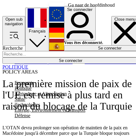
Ga naar de hoofdinhoud
Se connecter
Open sub
Close menu
English
navigation
Français
Deutsch
Vous êtes déconnecté.
Recherche
Se connecter
Español
Lumières éteintes
Se connecter
Rapporteur
Politique
Économie
Newsletters
Evénements
Em
POLITIQUE
POLICY AREAS
La première mission de paix de
Economie
Politique
l'UE est remise à plus tard en
Agriculture et Alimentation
Santé
raison du blocage de la Turquie
Technologies
Energie, Environnement et Transport
Défense
L'OTAN devra prolonger son opération de maintien de la paix en
Macédoine jusqu'à décembre parce que la Turquie bloque toujours