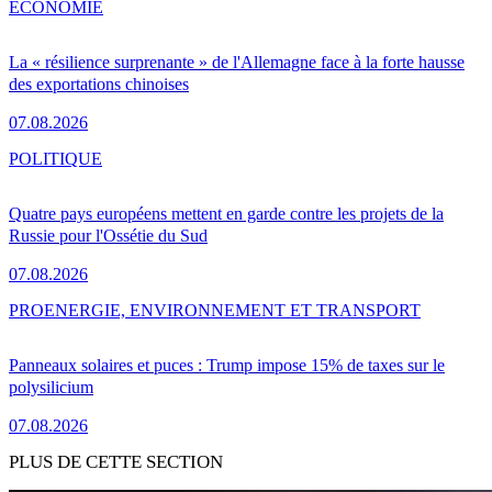
ÉCONOMIE
La « résilience surprenante » de l'Allemagne face à la forte hausse
des exportations chinoises
07.08.2026
POLITIQUE
Quatre pays européens mettent en garde contre les projets de la
Russie pour l'Ossétie du Sud
07.08.2026
PRO
ENERGIE, ENVIRONNEMENT ET TRANSPORT
Panneaux solaires et puces : Trump impose 15% de taxes sur le
polysilicium
07.08.2026
PLUS DE CETTE SECTION