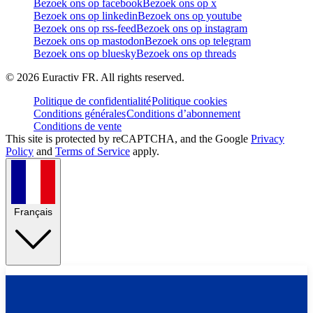
Bezoek ons op facebook
Bezoek ons op x
Bezoek ons op linkedin
Bezoek ons op youtube
Bezoek ons op rss-feed
Bezoek ons op instagram
Bezoek ons op mastodon
Bezoek ons op telegram
Bezoek ons op bluesky
Bezoek ons op threads
©
2026
Euractiv FR. All rights reserved.
Politique de confidentialité
Politique cookies
Conditions générales
Conditions d’abonnement
Conditions de vente
This site is protected by reCAPTCHA, and the Google
Privacy
Policy
and
Terms of Service
apply.
Français