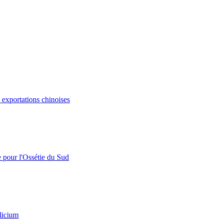
s exportations chinoises
e pour l'Ossétie du Sud
licium