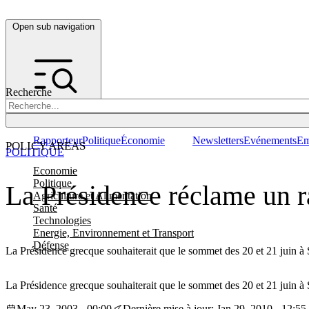
Open sub navigation
Recherche
Rapporteur
Politique
Économie
Newsletters
Evénements
Em
POLICY AREAS
POLITIQUE
Economie
Politique
La Présidence réclame un r
Agriculture et Alimentation
Santé
Technologies
Energie, Environnement et Transport
Défense
La Présidence grecque souhaiterait que le sommet des 20 et 21 juin à S
La Présidence grecque souhaiterait que le sommet des 20 et 21 juin à 
May 23, 2003 - 00:00
Dernière mise à jour: Jan 29, 2010 - 12:55