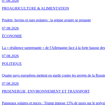
07.08.2026
PRO
AGRICULTURE & ALIMENTATION
Poulets, bovins et ours polaires : la grippe aviaire se propage
07.08.2026
ÉCONOMIE
La « résilience surprenante » de l'Allemagne face à la forte hausse de
07.08.2026
POLITIQUE
Quatre pays européens mettent en garde contre les projets de la Russi
07.08.2026
PRO
ENERGIE, ENVIRONNEMENT ET TRANSPORT
Panneaux solaires et puces : Trump impose 15% de taxes sur le polysi