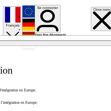
Se connecter
Close menu
English
Français
Deutsch
Vous êtes déconnecté.
Se connecter
Español
Lumières éteintes
tion
l'intégration en Europe.
 l’intégration en Europe.