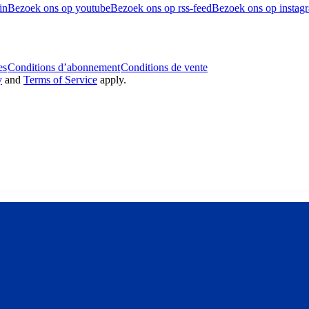
in
Bezoek ons op youtube
Bezoek ons op rss-feed
Bezoek ons op instag
es
Conditions d’abonnement
Conditions de vente
y
and
Terms of Service
apply.