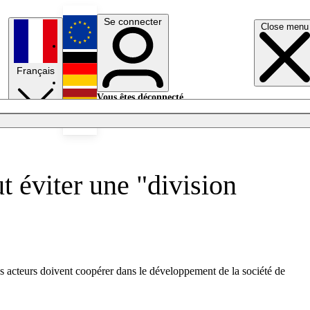
Se connecter
Close menu
English
Français
Deutsch
Vous êtes déconnecté.
Se connecter
Español
Lumières éteintes
t éviter une "division
les acteurs doivent coopérer dans le développement de la société de