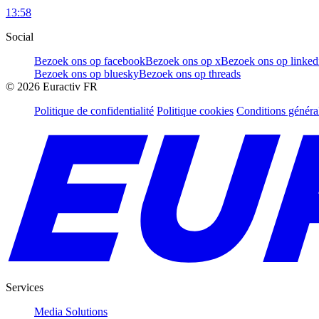
13:58
Social
Bezoek ons op facebook
Bezoek ons op x
Bezoek ons op linked
Bezoek ons op bluesky
Bezoek ons op threads
©
2026
Euractiv FR
Politique de confidentialité
Politique cookies
Conditions généra
Services
Media Solutions