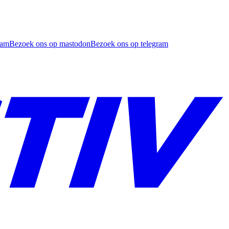
ram
Bezoek ons op mastodon
Bezoek ons op telegram