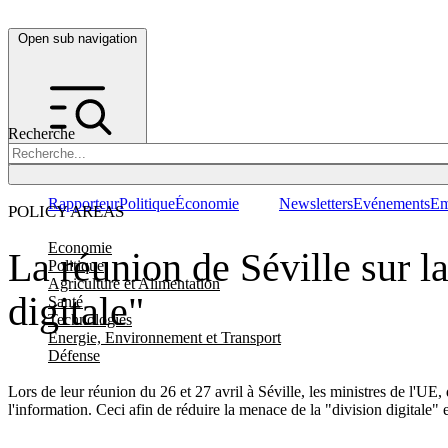
Open sub navigation
Recherche
Rapporteur
Politique
Économie
Newsletters
Evénements
Em
POLICY AREAS
Economie
La réunion de Séville sur la
Politique
Agriculture et Alimentation
digitale"
Santé
Technologies
Energie, Environnement et Transport
Défense
Lors de leur réunion du 26 et 27 avril à Séville, les ministres de l'UE
l'information. Ceci afin de réduire la menace de la "division digitale"