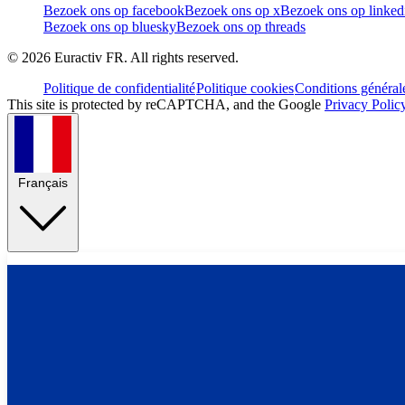
Bezoek ons op facebook
Bezoek ons op x
Bezoek ons op linked
Bezoek ons op bluesky
Bezoek ons op threads
©
2026
Euractiv FR. All rights reserved.
Politique de confidentialité
Politique cookies
Conditions général
This site is protected by reCAPTCHA, and the Google
Privacy Polic
Français