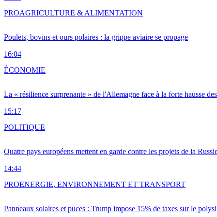
PRO
AGRICULTURE & ALIMENTATION
Poulets, bovins et ours polaires : la grippe aviaire se propage
16:04
ÉCONOMIE
La « résilience surprenante » de l'Allemagne face à la forte hausse de
15:17
POLITIQUE
Quatre pays européens mettent en garde contre les projets de la Russi
14:44
PRO
ENERGIE, ENVIRONNEMENT ET TRANSPORT
Panneaux solaires et puces : Trump impose 15% de taxes sur le polysi