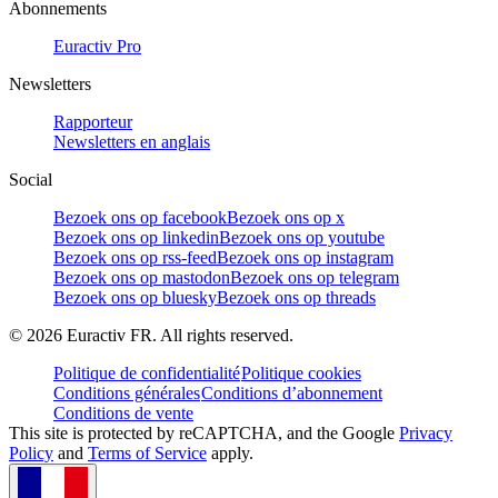
Abonnements
Euractiv Pro
Newsletters
Rapporteur
Newsletters en anglais
Social
Bezoek ons op facebook
Bezoek ons op x
Bezoek ons op linkedin
Bezoek ons op youtube
Bezoek ons op rss-feed
Bezoek ons op instagram
Bezoek ons op mastodon
Bezoek ons op telegram
Bezoek ons op bluesky
Bezoek ons op threads
©
2026
Euractiv FR. All rights reserved.
Politique de confidentialité
Politique cookies
Conditions générales
Conditions d’abonnement
Conditions de vente
This site is protected by reCAPTCHA, and the Google
Privacy
Policy
and
Terms of Service
apply.