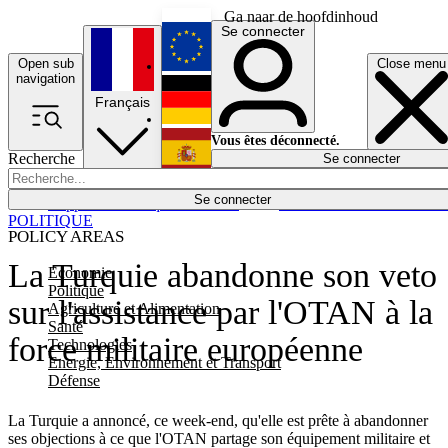
Ga naar de hoofdinhoud
Se connecter
Open sub
Close menu
English
navigation
Français
Deutsch
Vous êtes déconnecté.
Recherche
Se connecter
Español
Lumières éteintes
Se connecter
Rapporteur
Politique
Économie
Newsletters
Evénements
Em
POLITIQUE
POLICY AREAS
La Turquie abandonne son veto
Economie
Politique
sur l'assistance par l'OTAN à la
Agriculture et Alimentation
Santé
force militaire européenne
Technologies
Energie, Environnement et Transport
Défense
La Turquie a annoncé, ce week-end, qu'elle est prête à abandonner
ses objections à ce que l'OTAN partage son équipement militaire et