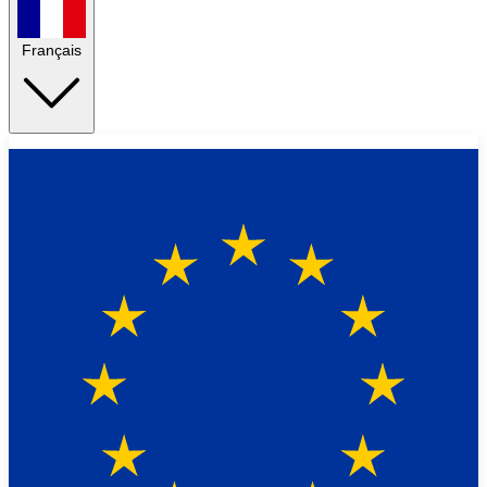
Français