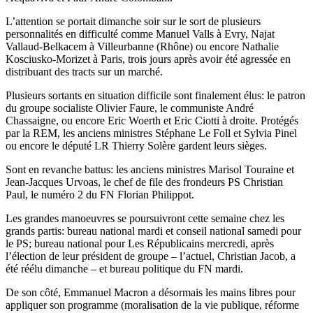
L’attention se portait dimanche soir sur le sort de plusieurs
personnalités en difficulté comme Manuel Valls à Evry, Najat
Vallaud-Belkacem à Villeurbanne (Rhône) ou encore Nathalie
Kosciusko-Morizet à Paris, trois jours après avoir été agressée en
distribuant des tracts sur un marché.
Plusieurs sortants en situation difficile sont finalement élus: le patron
du groupe socialiste Olivier Faure, le communiste André
Chassaigne, ou encore Eric Woerth et Eric Ciotti à droite. Protégés
par la REM, les anciens ministres Stéphane Le Foll et Sylvia Pinel
ou encore le député LR Thierry Solère gardent leurs sièges.
Sont en revanche battus: les anciens ministres Marisol Touraine et
Jean-Jacques Urvoas, le chef de file des frondeurs PS Christian
Paul, le numéro 2 du FN Florian Philippot.
Les grandes manoeuvres se poursuivront cette semaine chez les
grands partis: bureau national mardi et conseil national samedi pour
le PS; bureau national pour Les Républicains mercredi, après
l’élection de leur président de groupe – l’actuel, Christian Jacob, a
été réélu dimanche – et bureau politique du FN mardi.
De son côté, Emmanuel Macron a désormais les mains libres pour
appliquer son programme (moralisation de la vie publique, réforme