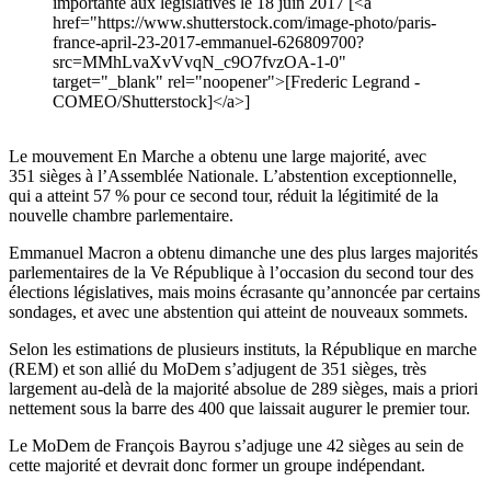
importante aux législatives le 18 juin 2017 [<a
href="https://www.shutterstock.com/image-photo/paris-
france-april-23-2017-emmanuel-626809700?
src=MMhLvaXvVvqN_c9O7fvzOA-1-0"
target="_blank" rel="noopener">[Frederic Legrand -
COMEO/Shutterstock]</a>]
Le mouvement En Marche a obtenu une large majorité, avec
351 sièges à l’Assemblée Nationale. L’abstention exceptionnelle,
qui a atteint 57 % pour ce second tour, réduit la légitimité de la
nouvelle chambre parlementaire.
Emmanuel Macron a obtenu dimanche une des plus larges majorités
parlementaires de la Ve République à l’occasion du second tour des
élections législatives, mais moins écrasante qu’annoncée par certains
sondages, et avec une abstention qui atteint de nouveaux sommets.
Selon les estimations de plusieurs instituts, la République en marche
(REM) et son allié du MoDem s’adjugent de 351 sièges, très
largement au-delà de la majorité absolue de 289 sièges, mais a priori
nettement sous la barre des 400 que laissait augurer le premier tour.
Le MoDem de François Bayrou s’adjuge une 42 sièges au sein de
cette majorité et devrait donc former un groupe indépendant.