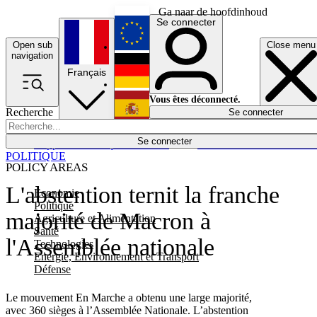
Ga naar de hoofdinhoud
Se connecter
Open sub
Close menu
English
navigation
Français
Deutsch
Vous êtes déconnecté.
Recherche
Se connecter
Español
Lumières éteintes
Se connecter
Rapporteur
Politique
Économie
Newsletters
Evénements
Em
POLITIQUE
POLICY AREAS
L'abstention ternit la franche
Economie
Politique
majorité de Macron à
Agriculture et Alimentation
Santé
l'Assemblée nationale
Technologies
Energie, Environnement et Transport
Défense
Le mouvement En Marche a obtenu une large majorité,
avec 360 sièges à l’Assemblée Nationale. L’abstention