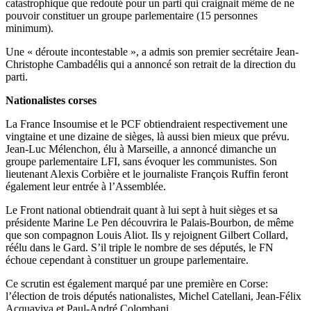
catastrophique que redouté pour un parti qui craignait même de ne
pouvoir constituer un groupe parlementaire (15 personnes
minimum).
Une « déroute incontestable », a admis son premier secrétaire Jean-
Christophe Cambadélis qui a annoncé son retrait de la direction du
parti.
Nationalistes corses
La France Insoumise et le PCF obtiendraient respectivement une
vingtaine et une dizaine de sièges, là aussi bien mieux que prévu.
Jean-Luc Mélenchon, élu à Marseille, a annoncé dimanche un
groupe parlementaire LFI, sans évoquer les communistes. Son
lieutenant Alexis Corbière et le journaliste François Ruffin feront
également leur entrée à l’Assemblée.
Le Front national obtiendrait quant à lui sept à huit sièges et sa
présidente Marine Le Pen découvrira le Palais-Bourbon, de même
que son compagnon Louis Aliot. Ils y rejoignent Gilbert Collard,
réélu dans le Gard. S’il triple le nombre de ses députés, le FN
échoue cependant à constituer un groupe parlementaire.
Ce scrutin est également marqué par une première en Corse:
l’élection de trois députés nationalistes, Michel Catellani, Jean-Félix
Acquaviva et Paul-André Colombani.