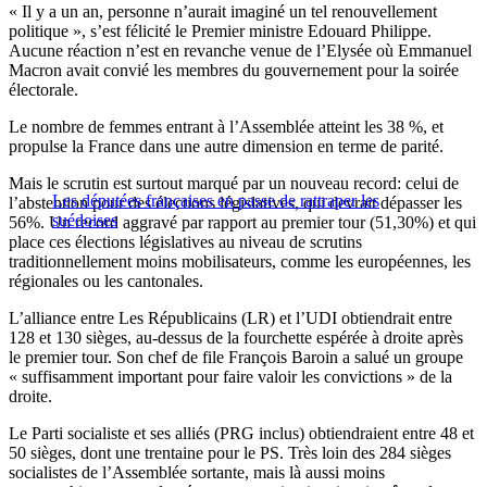
« Il y a un an, personne n’aurait imaginé un tel renouvellement
politique », s’est félicité le Premier ministre Edouard Philippe.
Aucune réaction n’est en revanche venue de l’Elysée où Emmanuel
Macron avait convié les membres du gouvernement pour la soirée
électorale.
Le nombre de femmes entrant à l’Assemblée atteint les 38 %, et
propulse la France dans une autre dimension en terme de parité.
Mais le scrutin est surtout marqué par un nouveau record: celui de
Les députées françaises en passe de rattraper les
l’abstention pour des élections législatives, qui devrait dépasser les
suédoises
56%. Un record aggravé par rapport au premier tour (51,30%) et qui
place ces élections législatives au niveau de scrutins
traditionnellement moins mobilisateurs, comme les européennes, les
régionales ou les cantonales.
L’alliance entre Les Républicains (LR) et l’UDI obtiendrait entre
128 et 130 sièges, au-dessus de la fourchette espérée à droite après
le premier tour. Son chef de file François Baroin a salué un groupe
« suffisamment important pour faire valoir les convictions » de la
droite.
Le Parti socialiste et ses alliés (PRG inclus) obtiendraient entre 48 et
50 sièges, dont une trentaine pour le PS. Très loin des 284 sièges
socialistes de l’Assemblée sortante, mais là aussi moins