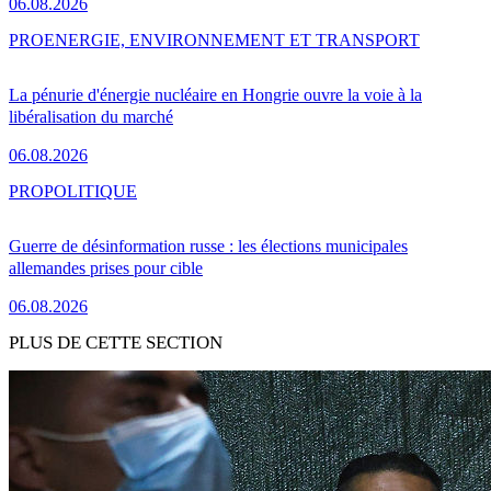
06.08.2026
PRO
ENERGIE, ENVIRONNEMENT ET TRANSPORT
La pénurie d'énergie nucléaire en Hongrie ouvre la voie à la
libéralisation du marché
06.08.2026
PRO
POLITIQUE
Guerre de désinformation russe : les élections municipales
allemandes prises pour cible
06.08.2026
PLUS DE CETTE SECTION