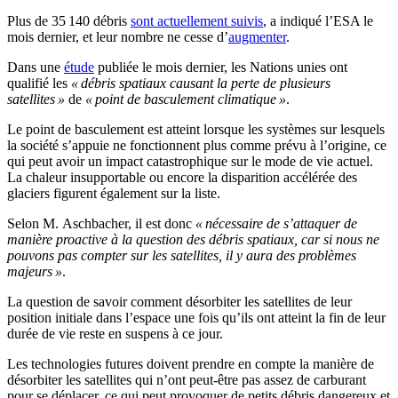
Plus de 35 140 débris
sont actuellement suivis
, a indiqué l’ESA le
mois dernier, et leur nombre ne cesse d’
augmenter
.
Dans une
étude
publiée le mois dernier, les Nations unies ont
qualifié les
« débris spatiaux causant la perte de plusieurs
satellites »
de
« point de basculement climatique »
.
Le point de basculement est atteint lorsque les systèmes sur lesquels
la société s’appuie ne fonctionnent plus comme prévu à l’origine, ce
qui peut avoir un impact catastrophique sur le mode de vie actuel.
La chaleur insupportable ou encore la disparition accélérée des
glaciers figurent également sur la liste.
Selon M. Aschbacher, il est donc
« nécessaire de s’attaquer de
manière proactive à la question des débris spatiaux, car si nous ne
pouvons pas compter sur les satellites, il y aura des problèmes
majeurs »
.
La question de savoir comment désorbiter les satellites de leur
position initiale dans l’espace une fois qu’ils ont atteint la fin de leur
durée de vie reste en suspens à ce jour.
Les technologies futures doivent prendre en compte la manière de
désorbiter les satellites qui n’ont peut-être pas assez de carburant
pour se déplacer, ce qui peut provoquer de petits débris dangereux et