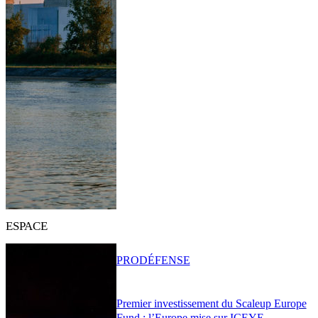
ESPACE
PRO
DÉFENSE
Premier investissement du Scaleup Europe
Fund : l’Europe mise sur ICEYE