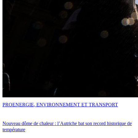
PRO
ENERGIE, ENVIRONNEMENT ET TRANSPORT
Nouveau dôme de chaleur : l’Autriche bat son record historique de
température