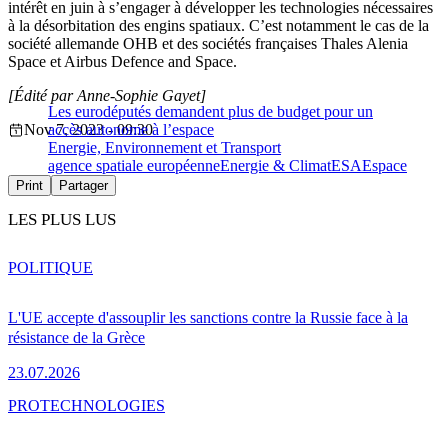
intérêt en juin à s’engager à développer les technologies nécessaires
à la désorbitation des engins spatiaux. C’est notamment le cas de la
société allemande OHB et des sociétés françaises Thales Alenia
Space et Airbus Defence and Space.
[Édité par Anne-Sophie Gayet]
Les eurodéputés demandent plus de budget pour un
Nov 7, 2023 - 09:30
accès autonome à l’espace
Energie, Environnement et Transport
agence spatiale européenne
Energie & Climat
ESA
Espace
Print
Partager
LES PLUS LUS
POLITIQUE
L'UE accepte d'assouplir les sanctions contre la Russie face à la
résistance de la Grèce
23.07.2026
PRO
TECHNOLOGIES