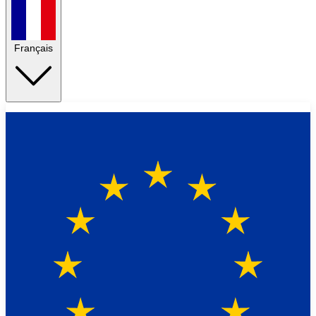
Français