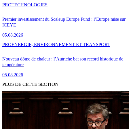
PRO
TECHNOLOGIES
Premier investissement du Scaleup Europe Fund : l’Europe mise sur
ICEYE
05.08.2026
PRO
ENERGIE, ENVIRONNEMENT ET TRANSPORT
Nouveau dôme de chaleur : l’Autriche bat son record historique de
température
05.08.2026
PLUS DE CETTE SECTION