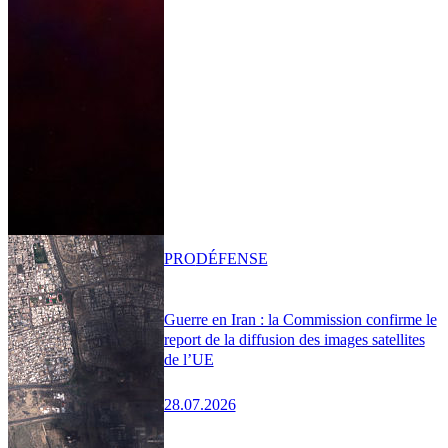
PRO
DÉFENSE
Guerre en Iran : la Commission confirme le
report de la diffusion des images satellites
de l’UE
28.07.2026