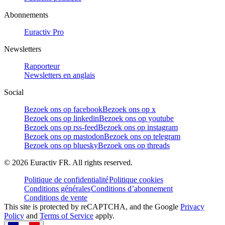
Abonnements
Euractiv Pro
Newsletters
Rapporteur
Newsletters en anglais
Social
Bezoek ons op facebook
Bezoek ons op x
Bezoek ons op linkedin
Bezoek ons op youtube
Bezoek ons op rss-feed
Bezoek ons op instagram
Bezoek ons op mastodon
Bezoek ons op telegram
Bezoek ons op bluesky
Bezoek ons op threads
©
2026
Euractiv FR. All rights reserved.
Politique de confidentialité
Politique cookies
Conditions générales
Conditions d’abonnement
Conditions de vente
This site is protected by reCAPTCHA, and the Google
Privacy
Policy
and
Terms of Service
apply.