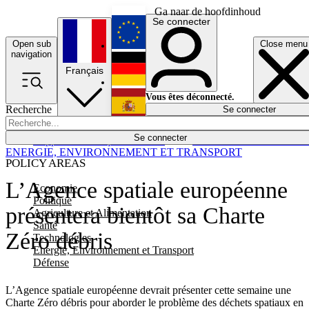
Ga naar de hoofdinhoud
Se connecter
Open sub
Close menu
English
navigation
Français
Deutsch
Vous êtes déconnecté.
Recherche
Se connecter
Español
Lumières éteintes
Se connecter
Rapporteur
Politique
Économie
Newsletters
Evénements
Em
ENERGIE, ENVIRONNEMENT ET TRANSPORT
POLICY AREAS
L’Agence spatiale européenne
Economie
Politique
présentera bientôt sa Charte
Agriculture et Alimentation
Santé
Zéro débris
Technologies
Energie, Environnement et Transport
Défense
L’Agence spatiale européenne devrait présenter cette semaine une
Charte Zéro débris pour aborder le problème des déchets spatiaux en