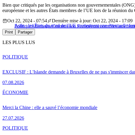
Bien que critiqués par les organisations non gouvernementales (ONG)
européenne et les autres États membres de l’UE lors de la réunion du 
Oct 22, 2024 - 07:54
Dernière mise à jour: Oct 22, 2024 - 17:09
Asile : les États du nord de l’UE soutiennent une éventuelle fer
Politique
Allemagne
Commission Européenne
contrôles aux fron
Print
Partager
LES PLUS LUS
POLITIQUE
EXCLUSIF : L'Islande demande à Bruxelles de ne pas s'immiscer dan
07.08.2026
ÉCONOMIE
Merci la Chine : elle a sauvé l’économie mondiale
27.07.2026
POLITIQUE