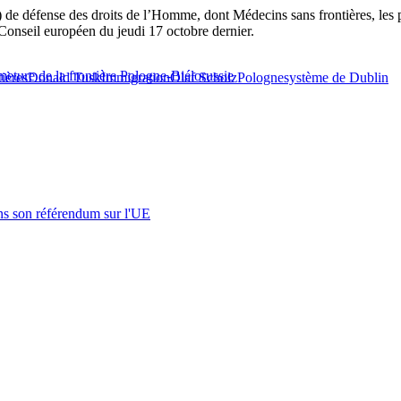
 de défense des droits de l’Homme, dont Médecins sans frontières, les
Conseil européen du jeudi 17 octobre dernier.
meture de la frontière Pologne-Biélorussie
tières
Donald Tusk
Immigration
Olaf Scholz
Pologne
système de Dublin
s son référendum sur l'UE