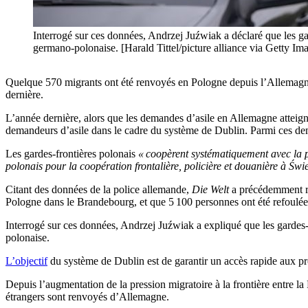
Interrogé sur ces données, Andrzej Juźwiak a déclaré que les gar
germano-polonaise. [Harald Tittel/picture alliance via Getty Im
Quelque 570 migrants ont été renvoyés en Pologne depuis l’Allemagne e
dernière.
L’année dernière, alors que les demandes d’asile en Allemagne atteign
demandeurs d’asile dans le cadre du système de Dublin. Parmi ces de
Les gardes-frontières polonais
« coopèrent systématiquement avec la p
polonais pour la coopération frontalière, policière et douanière à Świ
Citant des données de la police allemande,
Die Welt
a précédemment rap
Pologne dans le Brandebourg, et que 5 100 personnes ont été refoulées 
Interrogé sur ces données, Andrzej Juźwiak a expliqué que les gardes-f
polonaise.
L’objectif
du système de Dublin est de garantir un accès rapide aux p
Depuis l’augmentation de la pression migratoire à la frontière entre la
étrangers sont renvoyés d’Allemagne.