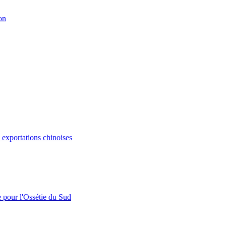
on
s exportations chinoises
e pour l'Ossétie du Sud