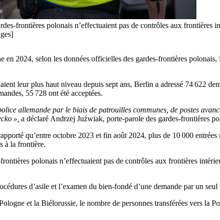
des-frontières polonais n’effectuaient pas de contrôles aux frontières i
ages]
n 2024, selon les données officielles des gardes-frontières polonais, l
aient leur plus haut niveau depuis sept ans, Berlin a adressé 74 622 d
mandes, 55 728 ont été acceptées.
olice allemande par le biais de patrouilles communes, de postes avan
ecko »,
a déclaré Andrzej Juźwiak, porte-parole des gardes-frontières po
porté qu’entre octobre 2023 et fin août 2024, plus de 10 000 entrées non
à la frontière.
rontières polonais n’effectuaient pas de contrôles aux frontières intéri
rocédures d’asile et l’examen du bien-fondé d’une demande par un seul
 Pologne et la Biélorussie, le nombre de personnes transférées vers la P