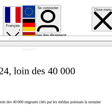
Se connecter
Close menu
English
Français
Deutsch
Vous êtes déconnecté.
Se connecter
Español
Lumières éteintes
4, loin des 40 000
oin des 40 000 migrants cités par les médias polonais la semaine