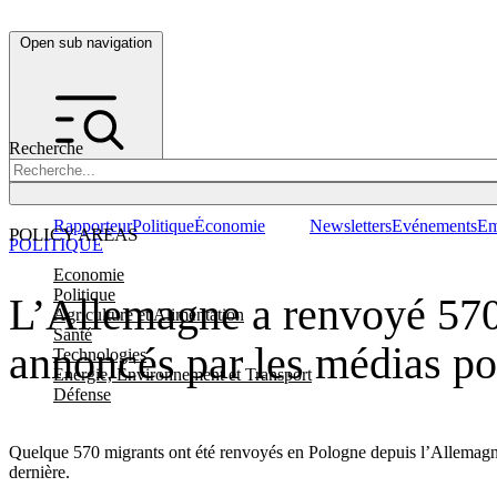
Open sub navigation
Recherche
Rapporteur
Politique
Économie
Newsletters
Evénements
Em
POLICY AREAS
POLITIQUE
Economie
Politique
L’Allemagne a renvoyé 570
Agriculture et Alimentation
Santé
annoncés par les médias po
Technologies
Energie, Environnement et Transport
Défense
Quelque 570 migrants ont été renvoyés en Pologne depuis l’Allemagne e
dernière.