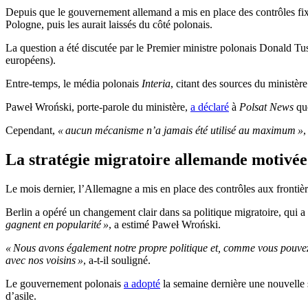
Depuis que le gouvernement allemand a mis en place des contrôles fixe
Pologne, puis les aurait laissés du côté polonais.
La question a été discutée par le Premier ministre polonais Donald Tu
européens).
Entre-temps, le média polonais
Interia
, citant des sources du ministè
Paweł Wroński, porte-parole du ministère,
a déclaré
à
Polsat News
que
Cependant,
« aucun mécanisme n’a jamais été utilisé au maximum »
,
La stratégie migratoire allemande motivée 
Le mois dernier, l’Allemagne a mis en place des contrôles aux frontière
Berlin a opéré un changement clair dans sa politique migratoire, qui a ét
gagnent en popularité »
, a estimé Paweł Wroński.
« Nous avons également notre propre politique et, comme vous pouvez le 
avec nos voisins »
, a-t-il souligné.
Le gouvernement polonais
a adopté
la semaine dernière une nouvelle 
d’asile.