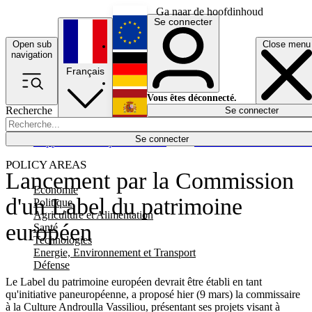
Ga naar de hoofdinhoud
Se connecter
Open sub
Close menu
English
navigation
Français
Deutsch
Vous êtes déconnecté.
Recherche
Se connecter
Español
Lumières éteintes
Se connecter
Rapporteur
Politique
Économie
Newsletters
Evénements
Em
POLICY AREAS
Lancement par la Commission
Economie
d'un Label du patrimoine
Politique
Agriculture et Alimentation
européen
Santé
Technologies
Energie, Environnement et Transport
Défense
Le Label du patrimoine européen devrait être établi en tant
qu'initiative paneuropéenne, a proposé hier (9 mars) la commissaire
à la Culture Androulla Vassiliou, présentant ses projets visant à