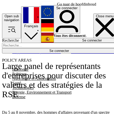
Ga naar de hoofdinhoud
Se connecter
Open sub
Close menu
English
navigation
Français
Deutsch
Vous êtes déconnecté.
Recherche
Se connecter
Español
Lumières éteintes
Se connecter
Rapporteur
Politique
Économie
Newsletters
Evénements
Em
POLICY AREAS
Large panel de représentants
Economie
d'entreprises pour discuter des
Politique
Agriculture et Alimentation
valeurs et des stratégies de la
Santé
Technologies
RSE
Energie, Environnement et Transport
Défense
Du 5 au 8 novembre, des hommes d'affaires provenant d'un spectre