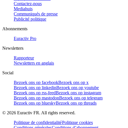
Contactez-nous
Mediahuis
Communiqués de presse
Publicité politique
Abonnements
Euractiv Pro
Newsletters
Rapporteur
Newsletters en anglais
Social
Bezoek ons op facebook
Bezoek ons op x
Bezoek ons op linkedin
Bezoek ons op youtube
Bezoek ons op rss-feed
Bezoek ons op instagram
Bezoek ons op mastodon
Bezoek ons op telegram
Bezoek ons op bluesky
Bezoek ons op threads
©
2026
Euractiv FR. All rights reserved.
Politique de confidentialité
Politique cookies
Conditions générales
Conditions d’abonnement