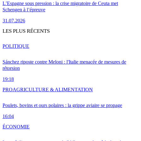
L’Espagne sous pression : la crise migratoire de Ceuta met
Schengen à l’épreuve
31.07.2026
LES PLUS RÉCENTS
POLITIQUE
Sánchez riposte contre Meloni : l'Italie menacée de mesures de
rétorsion
19:18
PRO
AGRICULTURE & ALIMENTATION
Poulets, bovins et ours polaires : la grippe aviaire se propage
16:04
ÉCONOMIE