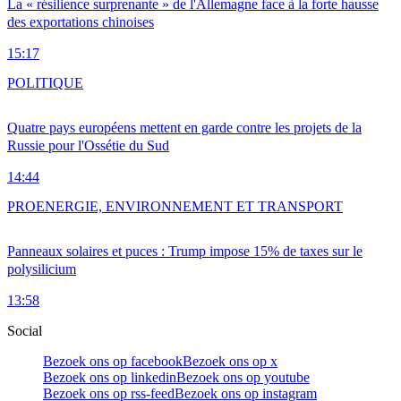
La « résilience surprenante » de l'Allemagne face à la forte hausse
des exportations chinoises
15:17
POLITIQUE
Quatre pays européens mettent en garde contre les projets de la
Russie pour l'Ossétie du Sud
14:44
PRO
ENERGIE, ENVIRONNEMENT ET TRANSPORT
Panneaux solaires et puces : Trump impose 15% de taxes sur le
polysilicium
13:58
Social
Bezoek ons op facebook
Bezoek ons op x
Bezoek ons op linkedin
Bezoek ons op youtube
Bezoek ons op rss-feed
Bezoek ons op instagram