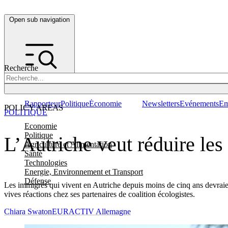
Open sub navigation
Recherche
Rapporteur
Politique
Économie
Newsletters
Evénements
Em
POLICY AREAS
POLITIQUE
Economie
Politique
L’Autriche veut réduire les
Agriculture et Alimentation
Santé
Technologies
Energie, Environnement et Transport
Défense
Les immigrés qui vivent en Autriche depuis moins de cinq ans devraient 
vives réactions chez ses partenaires de coalition écologistes.
Chiara Swaton
EURACTIV Allemagne