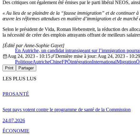
Des critiques ont également été émises par le parti libéral NEOS, ainsi 
« Au lieu de se plaindre de la “fausse immigration” et de continuer à 
œuvre les réformes attendues en matière d’immigration et de marché d
Selon le président de Vida, Roman Hebenstreit, la réduction des alloca
la nécessité de créer des emplois attrayants offrant de meilleurs salaire
[Édité par Anne-Sophie Gayet]
En Autriche, un candidat intransigeant sur l’immigration pourrai
Aug 24, 2023 - 10:15
Dernière mise à jour: Aug 24, 2023 - 10:2
Politique
Autriche
Chine
FPÖ
intégration
International
Migration
Ö
Print
Partager
LES PLUS LUS
PRO
SANTÉ
Sept pays votent contre le programme de santé de la Commission
24.07.2026
ÉCONOMIE