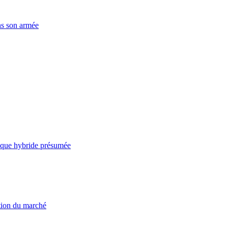
ns son armée
taque hybride présumée
ation du marché