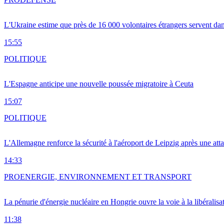
L'Ukraine estime que près de 16 000 volontaires étrangers servent da
15:55
POLITIQUE
L'Espagne anticipe une nouvelle poussée migratoire à Ceuta
15:07
POLITIQUE
L'Allemagne renforce la sécurité à l'aéroport de Leipzig après une at
14:33
PRO
ENERGIE, ENVIRONNEMENT ET TRANSPORT
La pénurie d'énergie nucléaire en Hongrie ouvre la voie à la libéralis
11:38