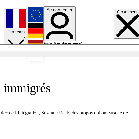
Se connecter
Close menu
English
Français
Deutsch
Vous êtes déconnecté.
Se connecter
Español
Lumières éteintes
es immigrés
trice de l’Intégration, Susanne Raab, des propos qui ont suscité de