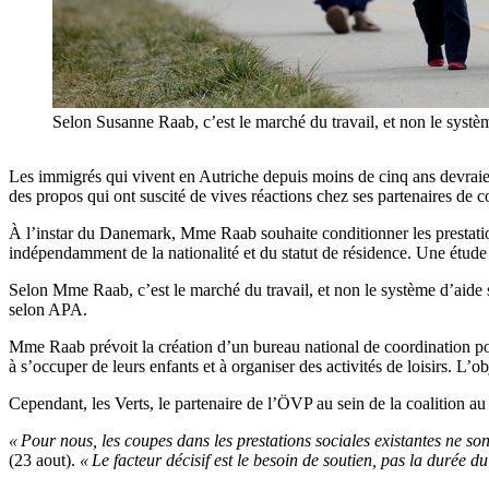
Selon Susanne Raab, c’est le marché du travail, et non le sy
Les immigrés qui vivent en Autriche depuis moins de cinq ans devraient
des propos qui ont suscité de vives réactions chez ses partenaires de co
À l’instar du Danemark, Mme Raab souhaite conditionner les prestation
indépendamment de la nationalité et du statut de résidence. Une étude e
Selon Mme Raab, c’est le marché du travail, et non le système d’aide so
selon APA.
Mme Raab prévoit la création d’un bureau national de coordination pour a
à s’occuper de leurs enfants et à organiser des activités de loisirs. L’o
Cependant, les Verts, le partenaire de l’ÖVP au sein de la coalition au
« Pour nous, les coupes dans les prestations sociales existantes ne son
(23 aout).
« Le facteur décisif est le besoin de soutien, pas la durée d