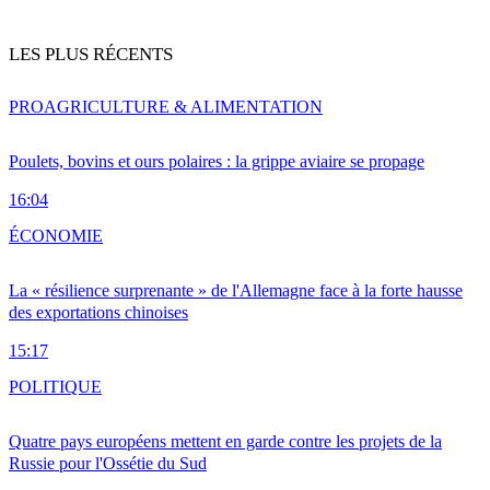
LES PLUS RÉCENTS
PRO
AGRICULTURE & ALIMENTATION
Poulets, bovins et ours polaires : la grippe aviaire se propage
16:04
ÉCONOMIE
La « résilience surprenante » de l'Allemagne face à la forte hausse
des exportations chinoises
15:17
POLITIQUE
Quatre pays européens mettent en garde contre les projets de la
Russie pour l'Ossétie du Sud