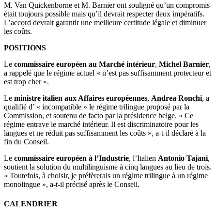
M. Van Quickenborne et M. Barnier ont souligné qu’un compromis
était toujours possible mais qu’il devrait respecter deux impératifs.
L’accord devrait garantir une meilleure certitude légale et diminuer
les coûts.
POSITIONS
Le
commissaire européen au Marché intérieur
,
Michel Barnier
,
a rappelé que le régime actuel « n’est pas suffisamment protecteur et
est trop cher ».
Le
ministre italien aux Affaires européennes
,
Andrea Ronchi
, a
qualifié d’ « incompatible » le régime trilingue proposé par la
Commission, et soutenu de facto par la présidence belge. « Ce
régime entrave le marché intérieur. Il est discriminatoire pour les
langues et ne réduit pas suffisamment les coûts », a-t-il déclaré à la
fin du Conseil.
Le
commissaire européen à l’Industrie
, l’Italien
Antonio Tajani
,
soutient la solution du multilinguisme à cinq langues au lieu de trois.
« Toutefois, à choisir, je préfèrerais un régime trilingue à un régime
monolingue », a-t-il précisé après le Conseil.
CALENDRIER