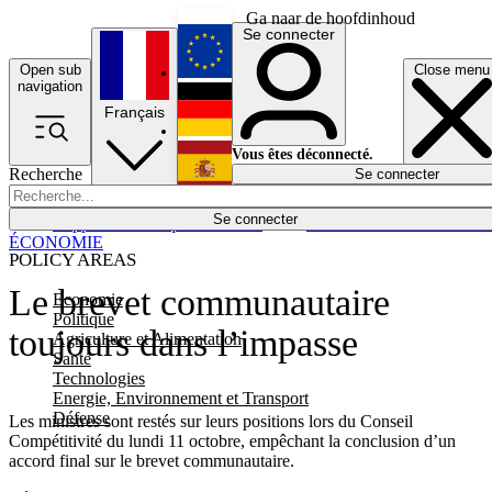
Ga naar de hoofdinhoud
Se connecter
Open sub
Close menu
English
navigation
Français
Deutsch
Vous êtes déconnecté.
Recherche
Se connecter
Español
Lumières éteintes
Se connecter
Rapporteur
Politique
Économie
Newsletters
Evénements
Em
ÉCONOMIE
POLICY AREAS
Le brevet communautaire
Economie
Politique
toujours dans l’impasse
Agriculture et Alimentation
Santé
Technologies
Energie, Environnement et Transport
Défense
Les ministres sont restés sur leurs positions lors du Conseil
Compétitivité du lundi 11 octobre, empêchant la conclusion d’un
accord final sur le brevet communautaire.