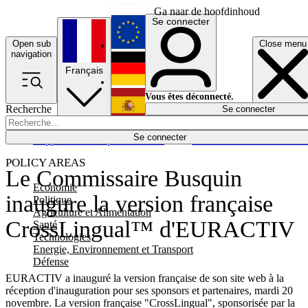
Ga naar de hoofdinhoud
Se connecter
Open sub
Close menu
English
navigation
Français
Deutsch
Vous êtes déconnecté.
Recherche
Se connecter
Español
Lumières éteintes
Se connecter
Rapporteur
Politique
Économie
Newsletters
Evénements
Em
POLICY AREAS
Le Commissaire Busquin
Economie
inaugure la version française
Politique
Agriculture et Alimentation
CrossLingual™ d'EURACTIV
Santé
Technologies
Energie, Environnement et Transport
Défense
EURACTIV a inauguré la version française de son site web à la
réception d'inauguration pour ses sponsors et partenaires, mardi 20
novembre. La version française "CrossLingual", sponsorisée par la