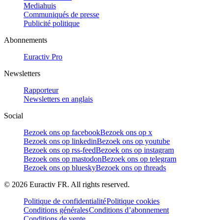
Mediahuis
Communiqués de presse
Publicité politique
Abonnements
Euractiv Pro
Newsletters
Rapporteur
Newsletters en anglais
Social
Bezoek ons op facebook
Bezoek ons op x
Bezoek ons op linkedin
Bezoek ons op youtube
Bezoek ons op rss-feed
Bezoek ons op instagram
Bezoek ons op mastodon
Bezoek ons op telegram
Bezoek ons op bluesky
Bezoek ons op threads
©
2026
Euractiv FR. All rights reserved.
Politique de confidentialité
Politique cookies
Conditions générales
Conditions d’abonnement
Conditions de vente