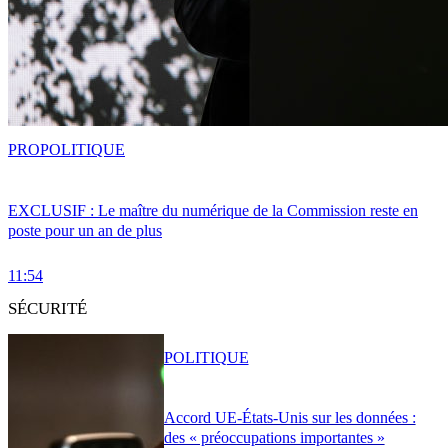
PRO
POLITIQUE
EXCLUSIF : Le maître du numérique de la Commission reste en
poste pour un an de plus
11:54
SÉCURITÉ
POLITIQUE
Accord UE-États-Unis sur les données :
des « préoccupations importantes »