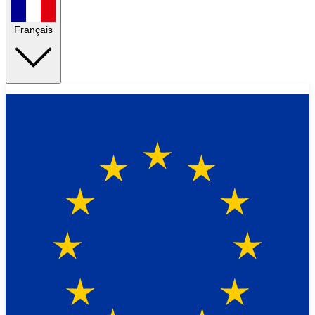
Français