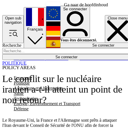
Ga naar de hoofdinhoud
Se connecter
Open sub
Close menu
English
navigation
Français
Deutsch
Vous êtes déconnecté.
Recherche
Se connecter
Español
Lumières éteintes
Se connecter
Rapporteur
Politique
Économie
Newsletters
Evénements
Em
POLITIQUE
POLICY AREAS
Le conflit sur le nucléaire
Economie
Politique
iranien a-t-il atteint un point de
Agriculture et Alimentation
Santé
non retour?
Technologies
Energie, Environnement et Transport
Défense
Le Royaume-Uni, la France et l'Allemagne sont prêts à attaquer
l'Iran devant le Conseil de Sécurité de l'ONU afin de forcer la