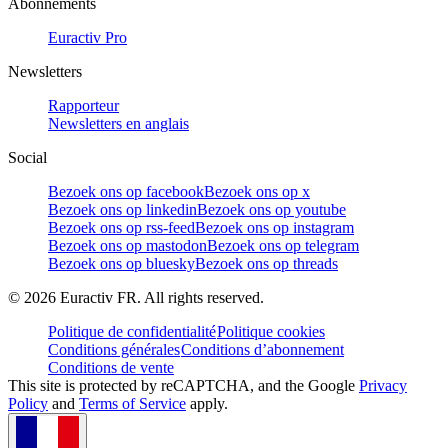
Abonnements
Euractiv Pro
Newsletters
Rapporteur
Newsletters en anglais
Social
Bezoek ons op facebook
Bezoek ons op x
Bezoek ons op linkedin
Bezoek ons op youtube
Bezoek ons op rss-feed
Bezoek ons op instagram
Bezoek ons op mastodon
Bezoek ons op telegram
Bezoek ons op bluesky
Bezoek ons op threads
©
2026
Euractiv FR. All rights reserved.
Politique de confidentialité
Politique cookies
Conditions générales
Conditions d’abonnement
Conditions de vente
This site is protected by reCAPTCHA, and the Google
Privacy
Policy
and
Terms of Service
apply.