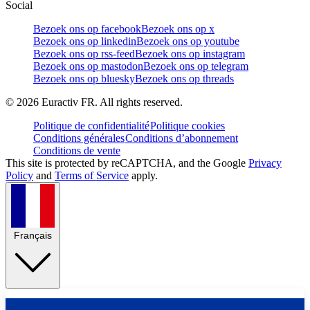
Social
Bezoek ons op facebook
Bezoek ons op x
Bezoek ons op linkedin
Bezoek ons op youtube
Bezoek ons op rss-feed
Bezoek ons op instagram
Bezoek ons op mastodon
Bezoek ons op telegram
Bezoek ons op bluesky
Bezoek ons op threads
©
2026
Euractiv FR. All rights reserved.
Politique de confidentialité
Politique cookies
Conditions générales
Conditions d’abonnement
Conditions de vente
This site is protected by reCAPTCHA, and the Google
Privacy
Policy
and
Terms of Service
apply.
Français