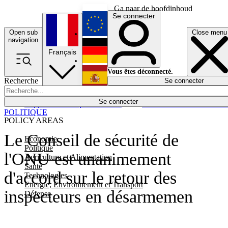
Ga naar de hoofdinhoud
Se connecter
Open sub
Close menu
English
navigation
Français
Deutsch
Vous êtes déconnecté.
Recherche
Se connecter
Español
Lumières éteintes
Se connecter
Rapporteur
Politique
Économie
Newsletters
Evénements
Em
POLITIQUE
POLICY AREAS
Le Conseil de sécurité de
Economie
Politique
l'ONU est unanimement
Agriculture et Alimentation
Santé
d'accord sur le retour des
Technologies
Energie, Environnement et Transport
inspecteurs en désarmemen
Défense