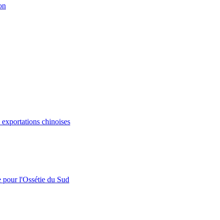
on
s exportations chinoises
e pour l'Ossétie du Sud