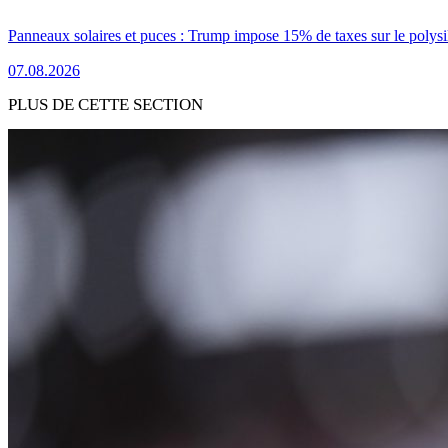
Panneaux solaires et puces : Trump impose 15% de taxes sur le polysi
07.08.2026
PLUS DE CETTE SECTION