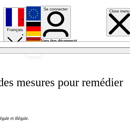
Se connecter
Close menu
English
Français
Deutsch
Vous êtes déconnecté.
Se connecter
Español
Lumières éteintes
 des mesures pour remédier
gale et illégale.