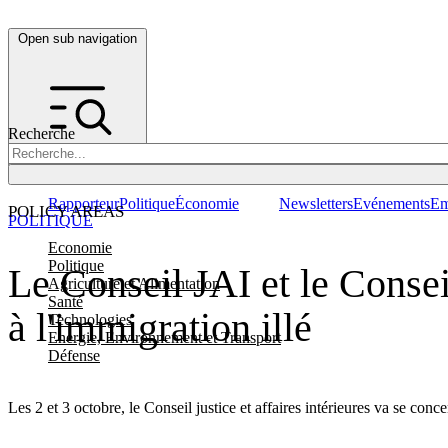
Open sub navigation
Recherche
Rapporteur
Politique
Économie
Newsletters
Evénements
Em
POLICY AREAS
POLITIQUE
Economie
Politique
Le Conseil JAI et le Conse
Agriculture et Alimentation
Santé
à l'immigration illé
Technologies
Energie, Environnement et Transport
Défense
Les 2 et 3 octobre, le Conseil justice et affaires intérieures va se con