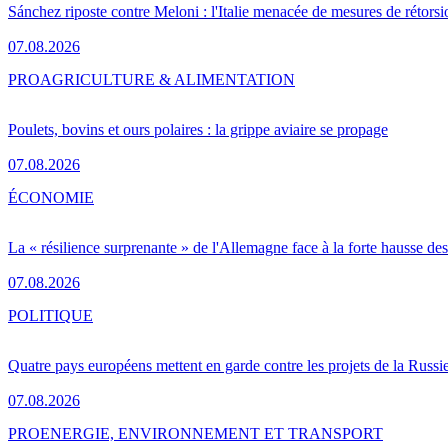
Sánchez riposte contre Meloni : l'Italie menacée de mesures de rétorsi
07.08.2026
PRO
AGRICULTURE & ALIMENTATION
Poulets, bovins et ours polaires : la grippe aviaire se propage
07.08.2026
ÉCONOMIE
La « résilience surprenante » de l'Allemagne face à la forte hausse de
07.08.2026
POLITIQUE
Quatre pays européens mettent en garde contre les projets de la Russi
07.08.2026
PRO
ENERGIE, ENVIRONNEMENT ET TRANSPORT