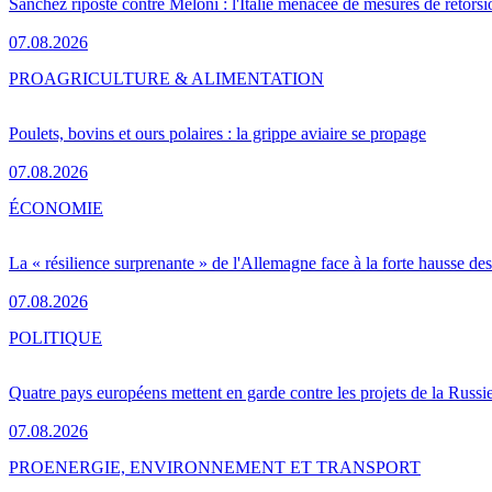
Sánchez riposte contre Meloni : l'Italie menacée de mesures de rétorsi
07.08.2026
PRO
AGRICULTURE & ALIMENTATION
Poulets, bovins et ours polaires : la grippe aviaire se propage
07.08.2026
ÉCONOMIE
La « résilience surprenante » de l'Allemagne face à la forte hausse de
07.08.2026
POLITIQUE
Quatre pays européens mettent en garde contre les projets de la Russi
07.08.2026
PRO
ENERGIE, ENVIRONNEMENT ET TRANSPORT