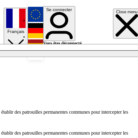
Se connecter
Close menu
English
Français
Deutsch
Vous êtes déconnecté.
Se connecter
Español
Lumières éteintes
à établir des patrouilles permanentes communes pour intercepter les
à établir des patrouilles permanentes communes pour intercepter les