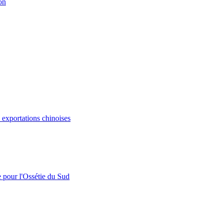
on
s exportations chinoises
e pour l'Ossétie du Sud