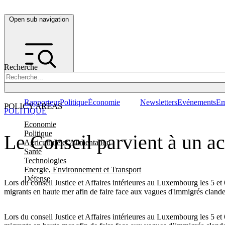
Open sub navigation
Recherche
Rapporteur
Politique
Économie
Newsletters
Evénements
Em
POLICY AREAS
POLITIQUE
Economie
Politique
Le Conseil parvient à un ac
Agriculture et Alimentation
Santé
Technologies
Energie, Environnement et Transport
Défense
Lors du conseil Justice et Affaires intérieures au Luxembourg les 5 et
migrants en haute mer afin de faire face aux vagues d'immigrés cland
Lors du conseil Justice et Affaires intérieures au Luxembourg les 5 et