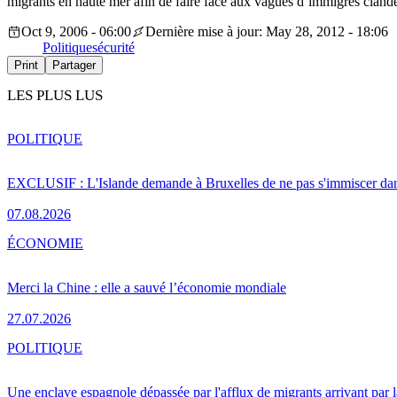
migrants en haute mer afin de faire face aux vagues d’immigrés clan
Oct 9, 2006 - 06:00
Dernière mise à jour: May 28, 2012 - 18:06
Politique
sécurité
Print
Partager
LES PLUS LUS
POLITIQUE
EXCLUSIF : L'Islande demande à Bruxelles de ne pas s'immiscer dan
07.08.2026
ÉCONOMIE
Merci la Chine : elle a sauvé l’économie mondiale
27.07.2026
POLITIQUE
Une enclave espagnole dépassée par l'afflux de migrants arrivant par 