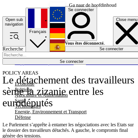
Ga naar de hoofdinhoud
Se connecter
Open sub
Close menu
English
navigation
Français
Deutsch
Vous êtes déconnecté.
Recherche
Se connecter
Español
Lumières éteintes
Se connecter
Rapporteur
Politique
Économie
Newsletters
Evénements
Em
POLICY AREAS
Le détachement des travailleurs
Economie
sème la zizanie entre les
Politique
Agriculture et Alimentation
eurodéputés
Santé
Technologies
Energie, Environnement et Transport
Défense
Le Parlement s’apprête à entamer les négociations avec les Etats sur
le dossier des travailleurs détachés. A gauche, le compromis final
génère des tensions.