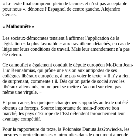
« Le texte final comprend plein de lacunes et n’est pas acceptable
pour nous », dénonce l’Espagnol de centre gauche, Alejandro
Cercas.
« Malhonnête »
Les sociaux-démocrates tenaient à affirmer l’application de la
législation « la plus favorable » aux travailleurs détachés, en cas de
litige sur leurs conditions de travail. Mais leur amendement n’a pas
été retenu.
Ce camouflet a également conduit le député européen MoDem Jean-
Luc
Bennahmias, qui prône une vision aux antipodes de ses
collègues libéraux européens,
à ne pas voter le texte. « Il n’y a rien
de surprenant, commente-t-il. Dès qu’on parle de social avec les
libéraux allemands, on ne peut se mettre d’accord sur rien, pas
même une virgule. »
Et pour cause, les quelques changements apportés au texte ont été
obtenus au forceps. Source importante de main-d’oeuvre bon
marché, les pays d’Europe de l’Est défendent farouchement leur
avantage compétitif.
Pour la rapporteure du texte, la Polonaise Danuta Jaz?owiecka, les
mesures « protectionnistes » introduites dans le document amendé