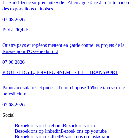
La « résilience surprenante » de l'Allemagne face à la forte hausse
des exportations chinoises
07.08.2026
POLITIQUE
Quatre pays européens mettent en garde contre les projets de la
Russie pour l'Ossétie du Sud
07.08.2026
PRO
ENERGIE, ENVIRONNEMENT ET TRANSPORT
Panneaux solaires et puces : Trump impose 15% de taxes sur le
polysilicium
07.08.2026
Social
Bezoek ons op facebook
Bezoek ons op x
Bezoek ons op linkedin
Bezoek ons op youtube
Bezoek ons op rss-feed
Bezoek ons op instagram