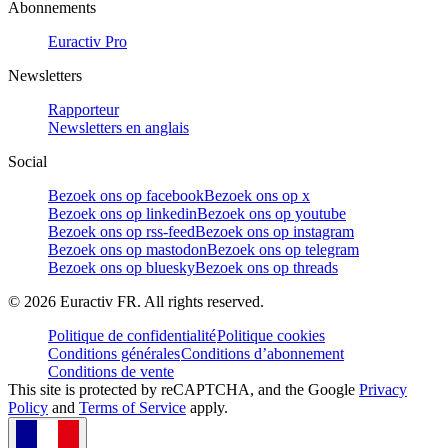
Abonnements
Euractiv Pro
Newsletters
Rapporteur
Newsletters en anglais
Social
Bezoek ons op facebook
Bezoek ons op x
Bezoek ons op linkedin
Bezoek ons op youtube
Bezoek ons op rss-feed
Bezoek ons op instagram
Bezoek ons op mastodon
Bezoek ons op telegram
Bezoek ons op bluesky
Bezoek ons op threads
©
2026
Euractiv FR. All rights reserved.
Politique de confidentialité
Politique cookies
Conditions générales
Conditions d’abonnement
Conditions de vente
This site is protected by reCAPTCHA, and the Google
Privacy
Policy
and
Terms of Service
apply.