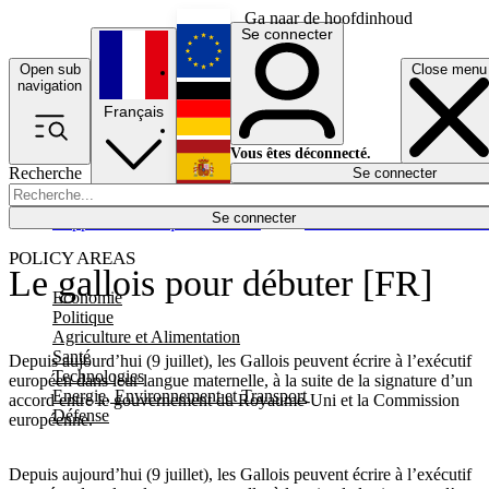
Ga naar de hoofdinhoud
Se connecter
Open sub
Close menu
English
navigation
Français
Deutsch
Vous êtes déconnecté.
Recherche
Se connecter
Español
Lumières éteintes
Se connecter
Rapporteur
Politique
Économie
Newsletters
Evénements
Em
POLICY AREAS
Le gallois pour débuter [FR]
Economie
Politique
Agriculture et Alimentation
Santé
Depuis aujourd’hui (9 juillet), les Gallois peuvent écrire à l’exécutif
Technologies
européen dans leur langue maternelle, à la suite de la signature d’un
Energie, Environnement et Transport
accord entre le gouvernement du Royaume-Uni et la Commission
Défense
européenne.
Depuis aujourd’hui (9 juillet), les Gallois peuvent écrire à l’exécutif