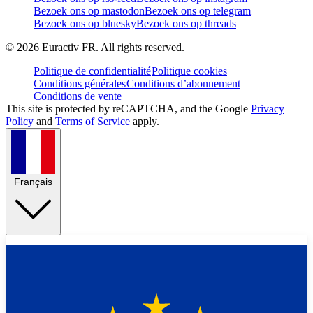
Bezoek ons op mastodon
Bezoek ons op telegram
Bezoek ons op bluesky
Bezoek ons op threads
©
2026
Euractiv FR. All rights reserved.
Politique de confidentialité
Politique cookies
Conditions générales
Conditions d’abonnement
Conditions de vente
This site is protected by reCAPTCHA, and the Google
Privacy
Policy
and
Terms of Service
apply.
Français