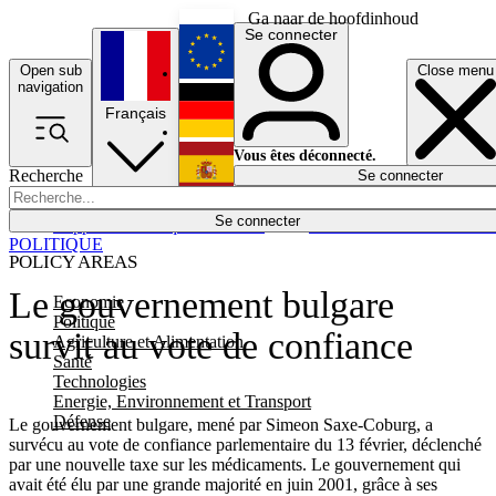
Ga naar de hoofdinhoud
Se connecter
Open sub
Close menu
English
navigation
Français
Deutsch
Vous êtes déconnecté.
Recherche
Se connecter
Español
Lumières éteintes
Se connecter
Rapporteur
Politique
Économie
Newsletters
Evénements
Em
POLITIQUE
POLICY AREAS
Le gouvernement bulgare
Economie
Politique
survit au vote de confiance
Agriculture et Alimentation
Santé
Technologies
Energie, Environnement et Transport
Défense
Le gouvernement bulgare, mené par Simeon Saxe-Coburg, a
survécu au vote de confiance parlementaire du 13 février, déclenché
par une nouvelle taxe sur les médicaments. Le gouvernement qui
avait été élu par une grande majorité en juin 2001, grâce à ses