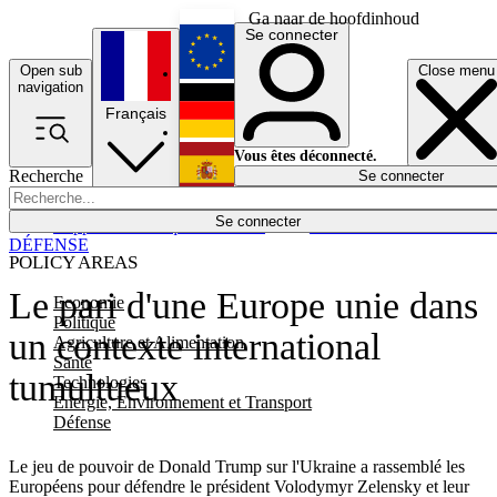
Ga naar de hoofdinhoud
Se connecter
Open sub
Close menu
English
navigation
Français
Deutsch
Vous êtes déconnecté.
Recherche
Se connecter
Español
Lumières éteintes
Se connecter
Rapporteur
Politique
Économie
Newsletters
Evénements
Em
DÉFENSE
POLICY AREAS
Le pari d'une Europe unie dans
Economie
Politique
un contexte international
Agriculture et Alimentation
Santé
tumultueux
Technologies
Energie, Environnement et Transport
Défense
Le jeu de pouvoir de Donald Trump sur l'Ukraine a rassemblé les
Européens pour défendre le président Volodymyr Zelensky et leur