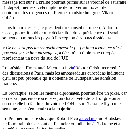
message fort sur l’Ukraine pourrait primer sur la volonté de satisfaire
Budapest, même si cela implique de trouver un moyen de
contourner les exigences du Premier ministre hongrois Viktor
Orbán.
Dans le pire des cas, le président du Conseil européen, António
Costa, pourrait publier une déclaration de la présidence qui serait
soutenue par tous les pays, à l’exception des pays dissidents.
« Ce ne sera pas un scénario agréable […] à long terme, ce n’est
pas envoyer le bon message »
, a déclaré un diplomate européen
représentant un pays du sud de l’UE.
Le président Emmanuel Macron
a invité
Viktor Orbán mercredi à
des discussions à Paris, mais les ambassadeurs européens indiquent
qu’il est peu probable qu’il obtienne de Budapest une adhésion
franche.
La Slovaquie, selon les mêmes diplomates, pourrait être un joker, car
on ne sait pas encore si elle se joindra au veto de la Hongrie ou si,
comme elle l’a fait lors du vote de l’ONU sur l’Ukraine il y a une
semaine, elle s’en tiendra à la majorité.
Le Premier ministre slovaque Robert Fico
a déclaré
que Bratislava
ne fournirait plus de soutien financier ou militaire à l’Ukraine et a
appelé à un cessez-le-feu immédiat.