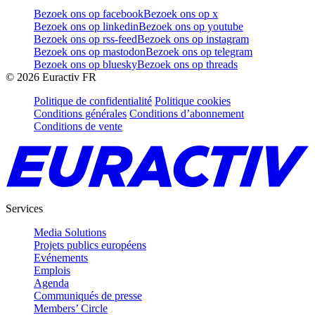
Bezoek ons op facebook
Bezoek ons op x
Bezoek ons op linkedin
Bezoek ons op youtube
Bezoek ons op rss-feed
Bezoek ons op instagram
Bezoek ons op mastodon
Bezoek ons op telegram
Bezoek ons op bluesky
Bezoek ons op threads
©
2026
Euractiv FR
Politique de confidentialité
Politique cookies
Conditions générales
Conditions d’abonnement
Conditions de vente
Services
Media Solutions
Projets publics européens
Evénements
Emplois
Agenda
Communiqués de presse
Members’ Circle