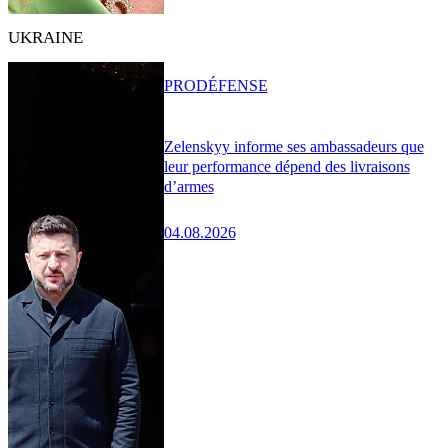
UKRAINE
PRO
DÉFENSE
Zelenskyy informe ses ambassadeurs que
leur performance dépend des livraisons
d’armes
04.08.2026