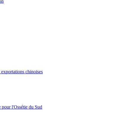
on
s exportations chinoises
e pour l'Ossétie du Sud