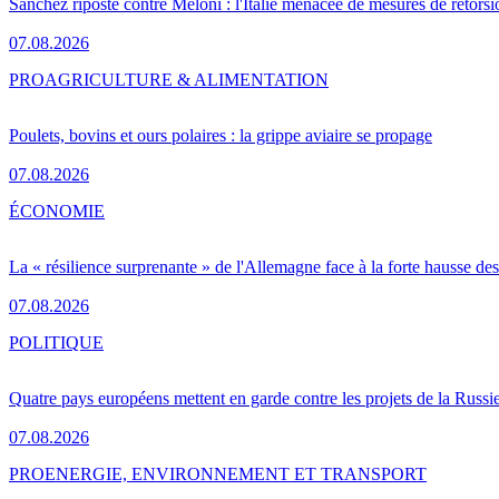
Sánchez riposte contre Meloni : l'Italie menacée de mesures de rétorsi
07.08.2026
PRO
AGRICULTURE & ALIMENTATION
Poulets, bovins et ours polaires : la grippe aviaire se propage
07.08.2026
ÉCONOMIE
La « résilience surprenante » de l'Allemagne face à la forte hausse de
07.08.2026
POLITIQUE
Quatre pays européens mettent en garde contre les projets de la Russi
07.08.2026
PRO
ENERGIE, ENVIRONNEMENT ET TRANSPORT