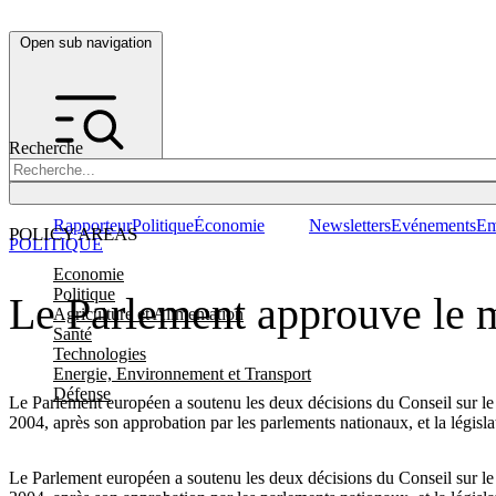
Open sub navigation
Recherche
Rapporteur
Politique
Économie
Newsletters
Evénements
Em
POLICY AREAS
POLITIQUE
Economie
Politique
Le Parlement approuve le ma
Agriculture et Alimentation
Santé
Technologies
Energie, Environnement et Transport
Défense
Le Parlement européen a soutenu les deux décisions du Conseil sur le 
2004, après son approbation par les parlements nationaux, et la législat
Le Parlement européen a soutenu les deux décisions du Conseil sur le 