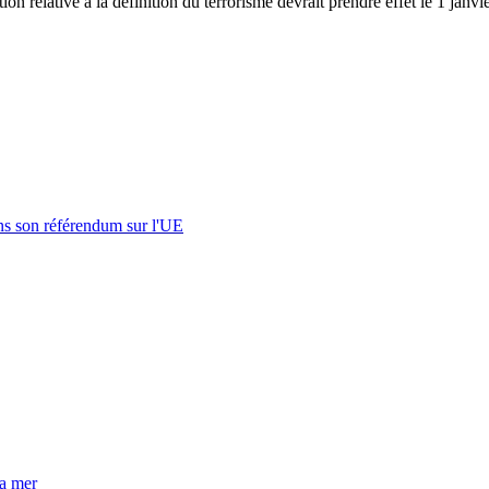
ion relative à la définition du terrorisme devrait prendre effet le 1 janvi
s son référendum sur l'UE
la mer