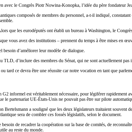
éen avec le Congrès Piotr Nowina-Konopka, l’idée du père fondateur J
antiques composés de membres du personnel, a-t-il indiqué, constatant que
nsemble.
. Alors que les eurodéputés ont établi un bureau à Washington, le Congr
orsque vous avez des institutions – prennent du temps à être mises en œu
éel besoin d’améliorer leur modèle de dialogue.
 au TLD, d’inclure des membres du Sénat, qui ne sont actuellement pas i
 tard ce devra être une réussite car notre vocation en tant que parlemen
n G2 informel est véritablement nécessaire, pour légiférer rapidement ava
e le partenariat UE-États-Unis ne pouvait pas être sur pilote automatiq
telsmann a souligné que les deux législateurs traitaient souvent des qu
atlantique sera de combler ces fossés législatifs, selon le document.
le besoin de recadrer la coopération sur la base de comités, de reconnaî
 utile au reste du monde.