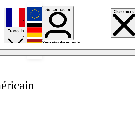
Se connecter
Close menu
English
Français
Deutsch
Vous êtes déconnecté.
Se connecter
Español
Lumières éteintes
éricain