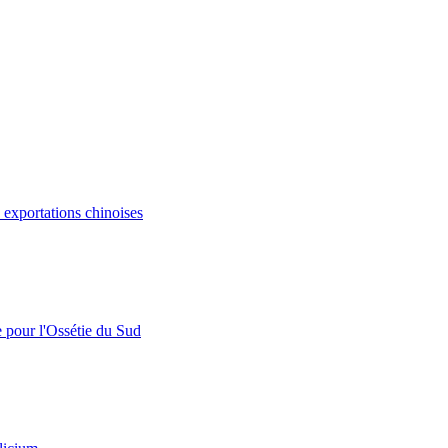
s exportations chinoises
e pour l'Ossétie du Sud