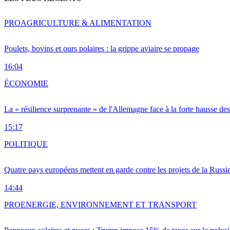
PRO
AGRICULTURE & ALIMENTATION
Poulets, bovins et ours polaires : la grippe aviaire se propage
16:04
ÉCONOMIE
La « résilience surprenante » de l'Allemagne face à la forte hausse de
15:17
POLITIQUE
Quatre pays européens mettent en garde contre les projets de la Russi
14:44
PRO
ENERGIE, ENVIRONNEMENT ET TRANSPORT