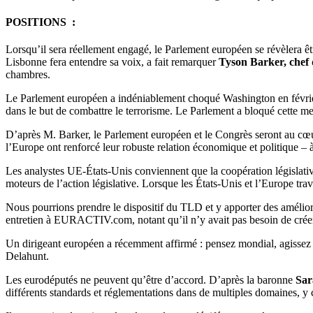
POSITIONS :
Lorsqu’il sera réellement engagé, le Parlement européen se révèlera être
Lisbonne fera entendre sa voix, a fait remarquer
Tyson Barker, chef 
chambres.
Le Parlement européen a indéniablement choqué Washington en février 
dans le but de combattre le terrorisme. Le Parlement a bloqué cette mesur
D’après M. Barker, le Parlement européen et le Congrès seront au cœur
l’Europe ont renforcé leur robuste relation économique et politique – à
Les analystes UE-États-Unis conviennent que la coopération législative
moteurs de l’action législative. Lorsque les États-Unis et l’Europe tr
Nous pourrions prendre le dispositif du TLD et y apporter des améliorat
entretien à EURACTIV.com, notant qu’il n’y avait pas besoin de créer
Un dirigeant européen a récemment affirmé : pensez mondial, agissez tr
Delahunt.
Les eurodéputés ne peuvent qu’être d’accord. D’après la baronne
Sar
différents standards et réglementations dans de multiples domaines, y 