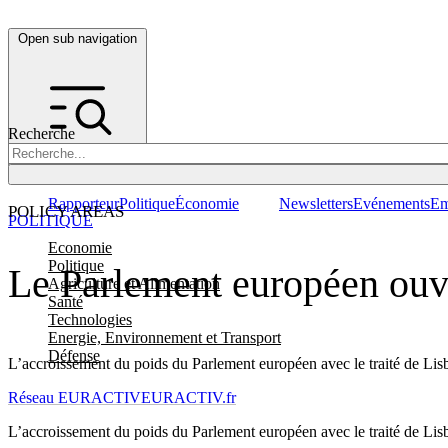
Open sub navigation
Recherche
Rapporteur
Politique
Économie
Newsletters
Evénements
Em
POLICY AREAS
POLITIQUE
Economie
Politique
Le Parlement européen ouv
Agriculture et Alimentation
Santé
Technologies
Energie, Environnement et Transport
Défense
L’accroissement du poids du Parlement européen avec le traité de Lisb
Réseau EURACTIV
EURACTIV.fr
L’accroissement du poids du Parlement européen avec le traité de Lisb