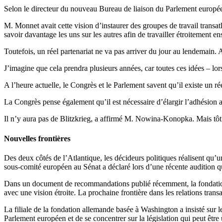
Selon le directeur du nouveau Bureau de liaison du Parlement europ
M. Monnet avait cette vision d’instaurer des groupes de travail transatl
savoir davantage les uns sur les autres afin de travailler étroitement e
Toutefois, un réel partenariat ne va pas arriver du jour au lendemain
J’imagine que cela prendra plusieurs années, car toutes ces idées – l
A l’heure actuelle, le Congrès et le Parlement savent qu’il existe un r
La Congrès pense également qu’il est nécessaire d’élargir l’adhésion
Il n’y aura pas de Blitzkrieg, a affirmé M. Nowina-Konopka. Mais tôt ou
Nouvelles frontières
Des deux côtés de l’Atlantique, les décideurs politiques réalisent qu’u
sous-comité européen au Sénat a déclaré lors d’une récente audition qu
Dans un document de recommandations publié récemment, la fondation Ber
avec une vision étroite. La prochaine frontière dans les relations trans
La filiale de la fondation allemande basée à Washington a insisté sur 
Parlement européen et de se concentrer sur la législation qui peut être