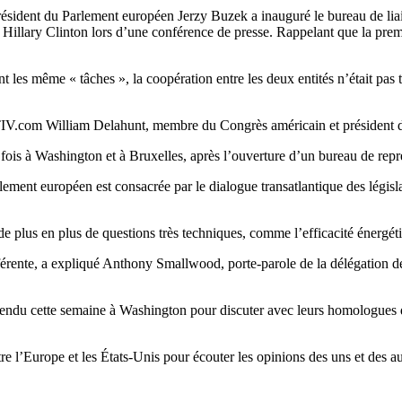
président du Parlement européen Jerzy Buzek a inauguré le bureau de lia
 Hillary Clinton lors d’une conférence de presse. Rappelant que la prem
 les même « tâches », la coopération entre les deux entités n’était pas 
V.com William Delahunt, membre du Congrès américain et président du 
 la fois à Washington et à Bruxelles, après l’ouverture d’un bureau de r
rlement européen est consacrée par le dialogue transatlantique des légis
de plus en plus de questions très techniques, comme l’efficacité énergét
différente, a expliqué Anthony Smallwood, porte-parole de la délégation
rendu cette semaine à Washington pour discuter avec leurs homologues 
re l’Europe et les États-Unis pour écouter les opinions des uns et des au