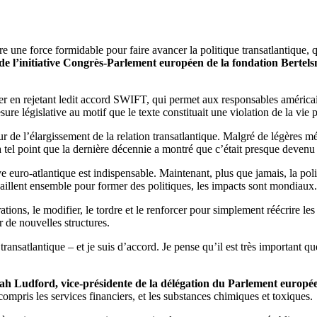
 une force formidable pour faire avancer la politique transatlantique, qui
de l’initiative Congrès-Parlement européen de la fondation Berte
en rejetant ledit accord SWIFT, qui permet aux responsables américain
e législative au motif que le texte constituait une violation de la vie pr
 de l’élargissement de la relation transatlantique. Malgré de légères m
 tel point que la dernière décennie a montré que c’était presque devenu d
 euro-atlantique est indispensable. Maintenant, plus que jamais, la poli
availlent ensemble pour former des politiques, les impacts sont mondiaux
ions, le modifier, le tordre et le renforcer pour simplement réécrire les
 de nouvelles structures.
ansatlantique – et je suis d’accord. Je pense qu’il est très important q
ah Ludford, vice-présidente de la délégation du Parlement européen
compris les services financiers, et les substances chimiques et toxiques