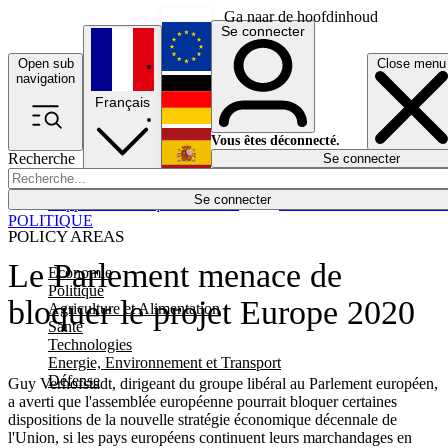
Ga naar de hoofdinhoud
Se connecter
Open sub
Close menu
English
navigation
Français
Deutsch
Vous êtes déconnecté.
Recherche
Se connecter
Español
Lumières éteintes
Se connecter
Rapporteur
Politique
Économie
Newsletters
Evénements
Em
POLITIQUE
POLICY AREAS
Le Parlement menace de
Economie
Politique
bloquer le projet Europe 2020
Agriculture et Alimentation
Santé
Technologies
Energie, Environnement et Transport
Défense
Guy Verhofstadt, dirigeant du groupe libéral au Parlement européen,
a averti que l'assemblée européenne pourrait bloquer certaines
dispositions de la nouvelle stratégie économique décennale de
l'Union, si les pays européens continuent leurs marchandages en