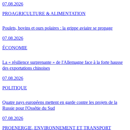
07.08.2026
PRO
AGRICULTURE & ALIMENTATION
Poulets, bovins et ours polaires : la grippe aviaire se propage
07.08.2026
ÉCONOMIE
La « résilience surprenante » de l'Allemagne face à la forte hausse
des exportations chinoises
07.08.2026
POLITIQUE
Quatre pays européens mettent en garde contre les projets de la
Russie pour l'Ossétie du Sud
07.08.2026
PRO
ENERGIE, ENVIRONNEMENT ET TRANSPORT