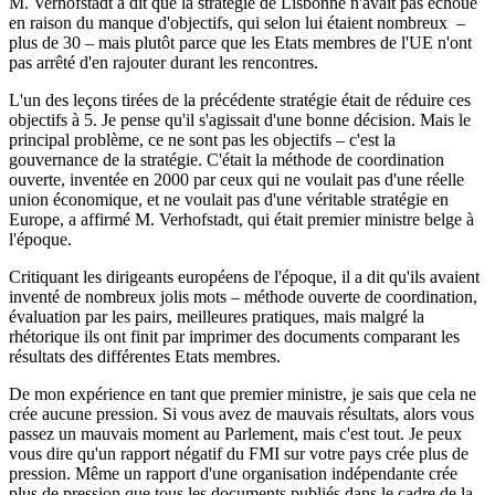
M. Verhofstadt a dit que la stratégie de Lisbonne n'avait pas échoué
en raison du manque d'objectifs, qui selon lui étaient nombreux –
plus de 30 – mais plutôt parce que les Etats membres de l'UE n'ont
pas arrêté d'en rajouter durant les rencontres.
L'un des leçons tirées de la précédente stratégie était de réduire ces
objectifs à 5. Je pense qu'il s'agissait d'une bonne décision. Mais le
principal problème, ce ne sont pas les objectifs – c'est la
gouvernance de la stratégie. C'était la méthode de coordination
ouverte, inventée en 2000 par ceux qui ne voulait pas d'une réelle
union économique, et ne voulait pas d'une véritable stratégie en
Europe, a affirmé M. Verhofstadt, qui était premier ministre belge à
l'époque.
Critiquant les dirigeants européens de l'époque, il a dit qu'ils avaient
inventé de nombreux jolis mots – méthode ouverte de coordination,
évaluation par les pairs, meilleures pratiques, mais malgré la
rhétorique ils ont finit par imprimer des documents comparant les
résultats des différentes Etats membres.
De mon expérience en tant que premier ministre, je sais que cela ne
crée aucune pression. Si vous avez de mauvais résultats, alors vous
passez un mauvais moment au Parlement, mais c'est tout. Je peux
vous dire qu'un rapport négatif du FMI sur votre pays crée plus de
pression. Même un rapport d'une organisation indépendante crée
plus de pression que tous les documents publiés dans le cadre de la