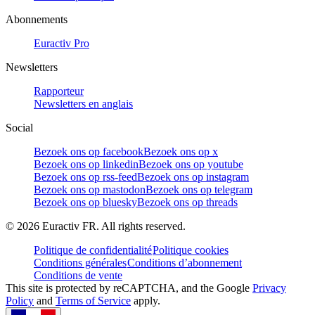
Abonnements
Euractiv Pro
Newsletters
Rapporteur
Newsletters en anglais
Social
Bezoek ons op facebook
Bezoek ons op x
Bezoek ons op linkedin
Bezoek ons op youtube
Bezoek ons op rss-feed
Bezoek ons op instagram
Bezoek ons op mastodon
Bezoek ons op telegram
Bezoek ons op bluesky
Bezoek ons op threads
©
2026
Euractiv FR. All rights reserved.
Politique de confidentialité
Politique cookies
Conditions générales
Conditions d’abonnement
Conditions de vente
This site is protected by reCAPTCHA, and the Google
Privacy
Policy
and
Terms of Service
apply.