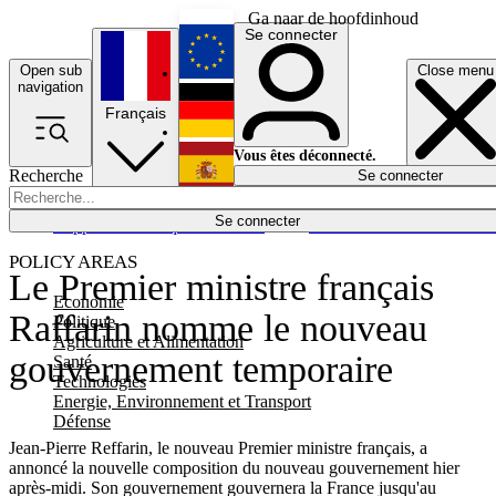
Ga naar de hoofdinhoud
Se connecter
Open sub
Close menu
English
navigation
Français
Deutsch
Vous êtes déconnecté.
Recherche
Se connecter
Español
Lumières éteintes
Se connecter
Rapporteur
Politique
Économie
Newsletters
Evénements
Em
POLICY AREAS
Le Premier ministre français
Economie
Raffarin nomme le nouveau
Politique
Agriculture et Alimentation
gouvernement temporaire
Santé
Technologies
Energie, Environnement et Transport
Défense
Jean-Pierre Reffarin, le nouveau Premier ministre français, a
annoncé la nouvelle composition du nouveau gouvernement hier
après-midi. Son gouvernement gouvernera la France jusqu'au