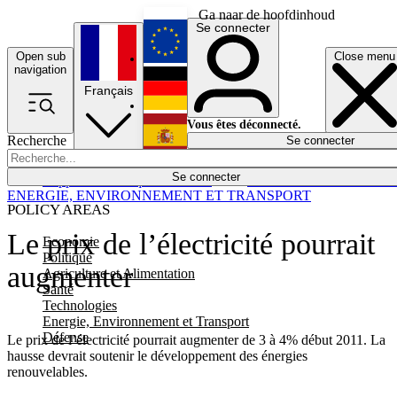
Ga naar de hoofdinhoud
Se connecter
Open sub
Close menu
English
navigation
Français
Deutsch
Vous êtes déconnecté.
Recherche
Se connecter
Español
Lumières éteintes
Se connecter
Rapporteur
Politique
Économie
Newsletters
Evénements
Em
ENERGIE, ENVIRONNEMENT ET TRANSPORT
POLICY AREAS
Le prix de l’électricité pourrait
Economie
Politique
augmenter
Agriculture et Alimentation
Santé
Technologies
Energie, Environnement et Transport
Défense
Le prix de l’électricité pourrait augmenter de 3 à 4% début 2011. La
hausse devrait soutenir le développement des énergies
renouvelables.