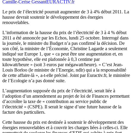
Camille-Cerise Gessant
EURACTIV.fr
Le prix de l’électricité pourrait augmenter de 3 à 4% début 2011. La
hausse devrait soutenir le développement des énergies
renouvelables.
L’information de la hausse du prix de l’électricité de 3 à 4 % début
2011 a été annoncée par les Echos, lundi 25 octobre. Interrogé dans
la journée, le ministre du Budget n’a pas confirmé la décision. De
son côté, la ministre de l’Économie, Christine Lagarde a seulement
indiqué sur Europe 1, que « ca peut être une augmentation et, en
toute hypothèse, elle est plafonnée à 0,3 centime par
kilowatt/heure » (soit 3 euros par mégawatt/heure). « C’est Jean-
Louis Borloo (le ministre de l’Energie, ndlr) qui a la responsabilité
de cette affaire-là », a-t-elle précisé. Joint par Euractiv.fr, le ministère
de l’Ecologie n’a pas donné suite.
L’augmentation supposée du prix de l’électricité, serait liée à
l’adoption d’un amendement au projet de loi de Finances permettant
d’accroître la taxe de « contribution au service public de
l’électricité » (CSPE). Il serait le signe d’une future hausse de la
facture des particuliers.
Cette hausse du prix est destinée à soutenir le développement des
énergies renouvelables et à couvrir les charges liées à celles-ci. Elle
permettrait de soulager les finances d’EDF qui achète à prix fort