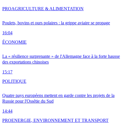
PRO
AGRICULTURE & ALIMENTATION
Poulets, bovins et ours polaires : la grippe aviaire se propage
16:04
ÉCONOMIE
La « résilience surprenante » de l'Allemagne face à la forte hausse
des exportations chinoises
15:17
POLITIQUE
Quatre pays européens mettent en garde contre les projets de la
Russie pour l'Ossétie du Sud
14:44
PRO
ENERGIE, ENVIRONNEMENT ET TRANSPORT