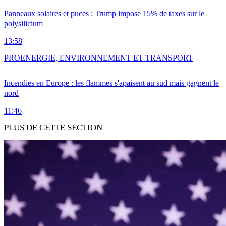
Panneaux solaires et puces : Trump impose 15% de taxes sur le
polysilicium
13:58
PRO
ENERGIE, ENVIRONNEMENT ET TRANSPORT
Incendies en Europe : les flammes s'apaisent au sud mais gagnent le
nord
11:46
PLUS DE CETTE SECTION