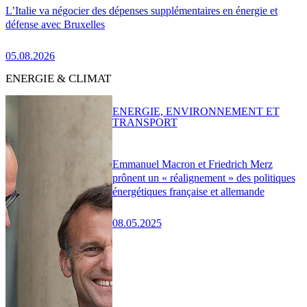
L’Italie va négocier des dépenses supplémentaires en énergie et
défense avec Bruxelles
05.08.2026
ENERGIE & CLIMAT
ENERGIE, ENVIRONNEMENT ET
TRANSPORT
Emmanuel Macron et Friedrich Merz
prônent un « réalignement » des politiques
énergétiques française et allemande
08.05.2025