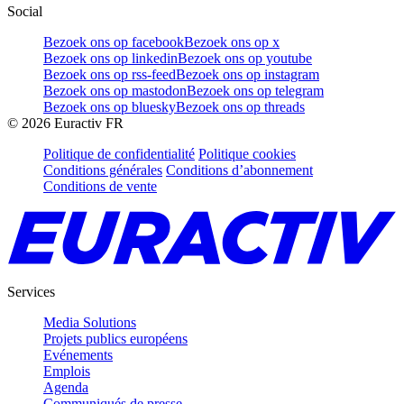
Social
Bezoek ons op facebook
Bezoek ons op x
Bezoek ons op linkedin
Bezoek ons op youtube
Bezoek ons op rss-feed
Bezoek ons op instagram
Bezoek ons op mastodon
Bezoek ons op telegram
Bezoek ons op bluesky
Bezoek ons op threads
©
2026
Euractiv FR
Politique de confidentialité
Politique cookies
Conditions générales
Conditions d’abonnement
Conditions de vente
Services
Media Solutions
Projets publics européens
Evénements
Emplois
Agenda
Communiqués de presse