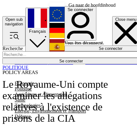
Ga naar de hoofdinhoud
Se connecter
Open sub
Close menu
English
navigation
Français
Deutsch
Vous êtes déconnecté.
Recherche
Se connecter
Español
Lumières éteintes
Se connecter
Rapporteur
Politique
Économie
Newsletters
Evénements
Em
POLITIQUE
POLICY AREAS
Le Royaume-Uni compte
Economie
Politique
examiner les allégations
Agriculture et Alimentation
Santé
relatives à l'existence de
Technologies
Energie, Environnement et Transport
prisons de la CIA
Défense