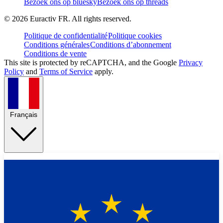
Bezoek ons op bluesky
Bezoek ons op threads
©
2026
Euractiv FR. All rights reserved.
Politique de confidentialité
Politique cookies
Conditions générales
Conditions d’abonnement
Conditions de vente
This site is protected by reCAPTCHA, and the Google
Privacy
Policy
and
Terms of Service
apply.
Français