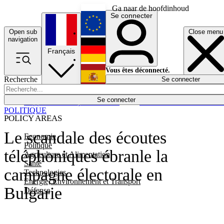
Ga naar de hoofdinhoud
Se connecter
Open sub
Close menu
English
navigation
Français
Deutsch
Vous êtes déconnecté.
Recherche
Se connecter
Español
Lumières éteintes
Se connecter
Rapporteur
Politique
Économie
Newsletters
Evénements
Em
POLITIQUE
POLICY AREAS
Le scandale des écoutes
Economie
Politique
téléphoniques ébranle la
Agriculture et Alimentation
Santé
campagne électorale en
Technologies
Energie, Environnement et Transport
Bulgarie
Défense