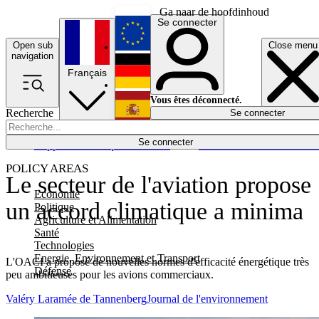
Ga naar de hoofdinhoud
Se connecter
Open sub
Close menu
English
navigation
Français
Deutsch
Vous êtes déconnecté.
Recherche
Se connecter
Español
Lumières éteintes
Se connecter
Rapporteur
Politique
Économie
Newsletters
Evénements
Em
POLICY AREAS
Le secteur de l'aviation propose
Economie
un accord climatique a minima
Politique
Agriculture et Alimentation
Santé
Technologies
Energie, Environnement et Transport
L'OACI a proposé de nouvelles normes d'efficacité énergétique très
Défense
peu ambitieuses pour les avions commerciaux.
Valéry Laramée de Tannenberg
Journal de l'environnement