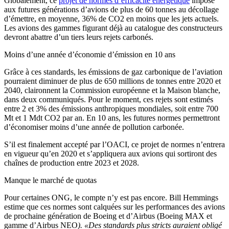
Globalement, ce
projet de normes d’efficacité énergétique
impose
aux futures générations d’avions de plus de 60 tonnes au décollage
d’émettre, en moyenne, 36% de CO2 en moins que les jets actuels.
Les avions des gammes figurant déjà au catalogue des constructeurs
devront abattre d’un tiers leurs rejets carbonés.
Moins d’une année d’économie d’émission en 10 ans
Grâce à ces standards, les émissions de gaz carbonique de l’aviation
pourraient diminuer de plus de 650 millions de tonnes entre 2020 et
2040, claironnent la Commission européenne et la Maison blanche,
dans deux communiqués. Pour le moment, ces rejets sont estimés
entre 2 et 3% des émissions anthropiques mondiales, soit entre 700
Mt et 1 Mdt CO2 par an. En 10 ans, les futures normes permettront
d’économiser moins d’une année de pollution carbonée.
S’il est finalement accepté par l’OACI, ce projet de normes n’entrera
en vigueur qu’en 2020 et s’appliquera aux avions qui sortiront des
chaînes de production entre 2023 et 2028.
Manque le marché de quotas
Pour certaines ONG, le compte n’y est pas encore. Bill Hemmings
estime que ces normes sont calquées sur les performances des avions
de prochaine génération de Boeing et d’Airbus (Boeing MAX et
gamme d’Airbus NEO
). «Des standards plus stricts auraient obligé