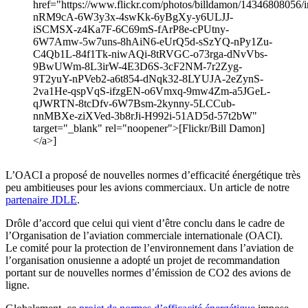
href="https://www.flickr.com/photos/billdamon/14346808056/in
nRM9cA-6W3y3x-4swKk-6yBgXy-y6ULJJ-
iSCMSX-z4Ka7F-6C69mS-fArP8e-cPUtny-
6W7Amw-5w7uns-8hAiN6-eUrQ5d-sSzYQ-nPy1Zu-
C4Qb1L-84f1Tk-niwAQi-8tRVGC-o73rga-dNvVbs-
9BwUWm-8L3irW-4E3D6S-3cF2NM-7r2Zyg-
9T2yuY-nPVeb2-a6t854-dNqk32-8LYUJA-2eZynS-
2va1He-qspVqS-ifzgEN-o6Vmxq-9mw4Zm-a5JGeL-
qJWRTN-8tcDfv-6W7Bsm-2kynny-5LCCub-
nnMBXe-ziXVed-3b8rJi-H992i-51AD5d-57t2bW"
target="_blank" rel="noopener">[Flickr/Bill Damon]
</a>]
L’OACI a proposé de nouvelles normes d’efficacité énergétique très
peu ambitieuses pour les avions commerciaux. Un article de notre
partenaire JDLE
.
Drôle d’accord que celui qui vient d’être conclu dans le cadre de
l’Organisation de l’aviation commerciale internationale (OACI).
Le comité pour la protection de l’environnement dans l’aviation de
l’organisation onusienne a adopté un projet de recommandation
portant sur de nouvelles normes d’émission de CO2 des avions de
ligne.