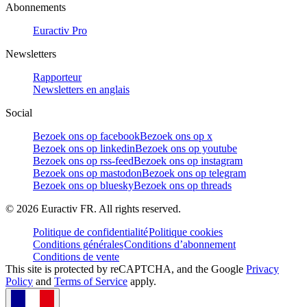
Abonnements
Euractiv Pro
Newsletters
Rapporteur
Newsletters en anglais
Social
Bezoek ons op facebook
Bezoek ons op x
Bezoek ons op linkedin
Bezoek ons op youtube
Bezoek ons op rss-feed
Bezoek ons op instagram
Bezoek ons op mastodon
Bezoek ons op telegram
Bezoek ons op bluesky
Bezoek ons op threads
©
2026
Euractiv FR. All rights reserved.
Politique de confidentialité
Politique cookies
Conditions générales
Conditions d’abonnement
Conditions de vente
This site is protected by reCAPTCHA, and the Google
Privacy
Policy
and
Terms of Service
apply.