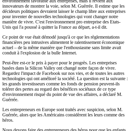
environnement favorable aux entreprises, mais il revient aux
innovateurs de montrer la voie, selon M. Guérrée. Il estime que les
décideurs politiques devraient laisser le champ libre aux entreprises
pour inventer de nouvelles technologies qui vont changer notre
manière de vivre. C'est l'environnement pro entreprise des Etats-
Unis qui l'a poussé à quitter la France au départ, a-t-il dit.
Ce point de vue était démodé jusqu'à ce que les règlementations
financières peu intrusives alimentent le ralentissement économique
actuel – de la même manière que l'enthousiasme sans limite avait
conduit à l'explosion de la bulle Internet.
Peut-être est-ce le prix à payer pour le progrès. Les entreprises
basées dans la Silicon Valley ont changé notre façon de vivre.
Regardez l'impact de Facebook sur nos vies, et de toutes les autres
technologies qui ont amélioré la société. La question est la suivante :
les grands investisseurs comme les fonds de pension peuvent-ils
tolérer des pertes au regard des bénéfices sociétaux de ce type
d'environnement risqué du point de vue des affaires, a déclaré M.
Guérrée.
Les entrepreneurs en Europe sont traités avec suspicion, selon M.
Guérrée, alors que les Américains considèrent les leurs comme des
héros.
Nous devons faire des entrepreneurs des héros pour que les enfants