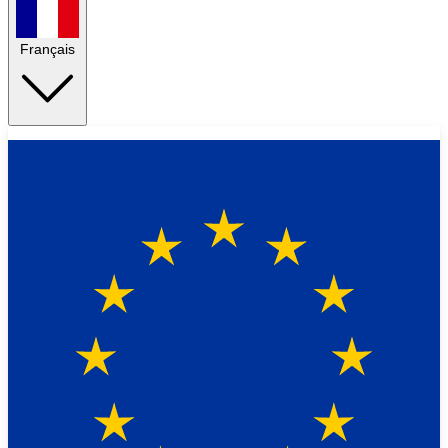
Français