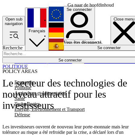
Ga naar de hoofdinhoud
Se connecter
Open sub
Close menu
English
navigation
Français
Deutsch
Vous êtes déconnecté.
Recherche
Se connecter
Español
Lumières éteintes
Se connecter
Rapporteur
Politique
Économie
Newsletters
Evénements
Em
POLITIQUE
POLICY AREAS
Le secteur des technologies de
Economie
Politique
nouveau attractif pour les
Agriculture et Alimentation
Santé
investisseurs
Technologies
Energie, Environnement et Transport
Défense
Les investisseurs ouvrent de nouveau leur porte-monnaie mais leur
tolérance au risque a été refroidie par la crise, a déclaré lors d'un