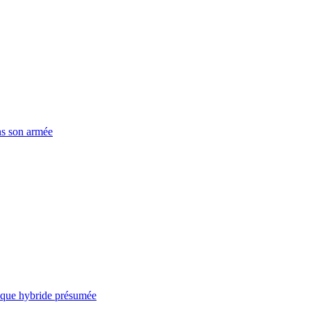
ns son armée
taque hybride présumée