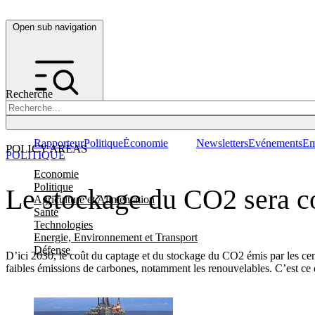
Open sub navigation
Recherche
Rapporteur
Politique
Économie
Newsletters
Evénements
Em
POLICY AREAS
POLITIQUE
Economie
Politique
Le stockage du CO2 sera co
Agriculture et Alimentation
Santé
Technologies
Energie, Environnement et Transport
Défense
D’ici 2030, le coût du captage et du stockage du CO2 émis par les cent
faibles émissions de carbones, notamment les renouvelables. C’est c