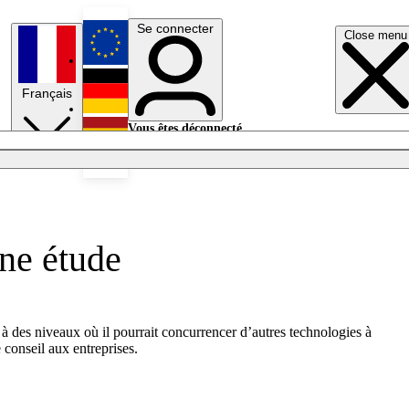
Se connecter
Close menu
English
Français
Deutsch
Vous êtes déconnecté.
Se connecter
Español
Lumières éteintes
une étude
 à des niveaux où il pourrait concurrencer d’autres technologies à
 conseil aux entreprises.