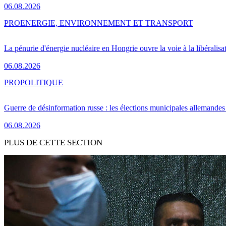
06.08.2026
PRO
ENERGIE, ENVIRONNEMENT ET TRANSPORT
La pénurie d'énergie nucléaire en Hongrie ouvre la voie à la libéralis
06.08.2026
PRO
POLITIQUE
Guerre de désinformation russe : les élections municipales allemandes 
06.08.2026
PLUS DE CETTE SECTION