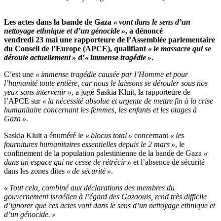
Les actes dans la bande de Gaza
« vont dans le sens d’un
nettoyage ethnique et d’un génocide »
, a dénoncé
vendredi 23 mai une rapporteure de l’Assemblée parlementaire
du Conseil de l’Europe (APCE), qualifiant
« le massacre qui se
déroule actuellement »
d’
« immense tragédie »
.
C’est une
« immense tragédie causée par l’Homme et pour
l’humanité toute entière, car nous le laissons se dérouler sous nos
yeux sans intervenir »
, a jugé Saskia Kluit, la rapporteure de
l’APCE sur
« la nécessité absolue et urgente de mettre fin à la crise
humanitaire concernant les femmes, les enfants et les otages à
Gaza »
.
Saskia Kluit a énuméré le
« blocus total »
concernant
« les
fournitures humanitaires essentielles depuis le 2 mars »
, le
confinement de la population palestinienne de la bande de Gaza
«
dans un espace qui ne cesse de rétrécir »
et l’absence de sécurité
dans les zones dites
« de sécurité »
.
« Tout cela, combiné aux déclarations des membres du
gouvernement israélien à l’égard des Gazaouis, rend très difficile
d’ignorer que ces actes vont dans le sens d’un nettoyage ethnique et
d’un génocide. »