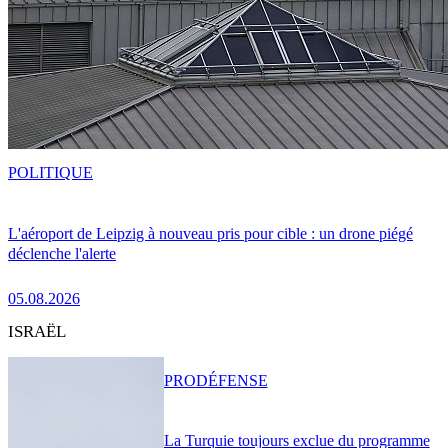
POLITIQUE
L'aéroport de Leipzig à nouveau pris pour cible : un drone piégé
déclenche l'alerte
05.08.2026
ISRAËL
PRO
DÉFENSE
La Turquie toujours exclue du programme