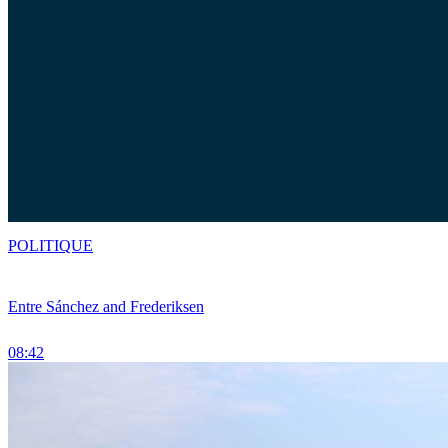
POLITIQUE
Entre Sánchez and Frederiksen
08:42