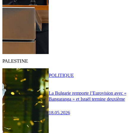
PALESTINE
POLITIQUE
La Bulgarie remporte l’Eurovision avec «
Bangaranga » et Israël termine deuxième
18.05.2026