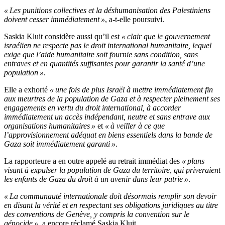
« Les punitions collectives et la déshumanisation des Palestiniens
doivent cesser immédiatement »
, a-t-elle poursuivi.
Saskia Kluit considère aussi qu’il est
« clair que le gouvernement
israélien ne respecte pas le droit international humanitaire, lequel
exige que l’aide humanitaire soit fournie sans condition, sans
entraves et en quantités suffisantes pour garantir la santé d’une
population »
.
Elle a exhorté
« une fois de plus Israël à mettre immédiatement fin
aux meurtres de la population de Gaza et à respecter pleinement ses
engagements en vertu du droit international, à accorder
immédiatement un accès indépendant, neutre et sans entrave aux
organisations humanitaires »
et
« à veiller à ce que
l’approvisionnement adéquat en biens essentiels dans la bande de
Gaza soit immédiatement garanti »
.
La rapporteure a en outre appelé au retrait immédiat des
« plans
visant à expulser la population de Gaza du territoire, qui priveraient
les enfants de Gaza du droit à un avenir dans leur patrie »
.
« La communauté internationale doit désormais remplir son devoir
en disant la vérité et en respectant ses obligations juridiques au titre
des conventions de Genève, y compris la convention sur le
génocide »
, a encore réclamé Saskia Kluit.