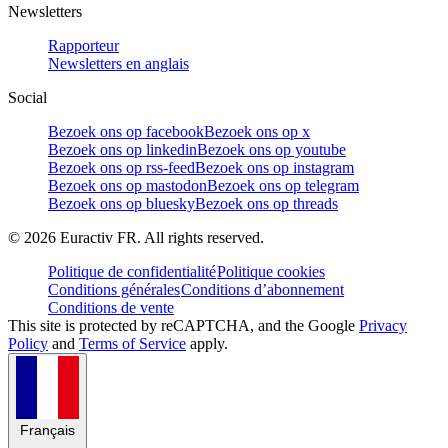
Newsletters
Rapporteur
Newsletters en anglais
Social
Bezoek ons op facebook
Bezoek ons op x
Bezoek ons op linkedin
Bezoek ons op youtube
Bezoek ons op rss-feed
Bezoek ons op instagram
Bezoek ons op mastodon
Bezoek ons op telegram
Bezoek ons op bluesky
Bezoek ons op threads
©
2026
Euractiv FR. All rights reserved.
Politique de confidentialité
Politique cookies
Conditions générales
Conditions d’abonnement
Conditions de vente
This site is protected by reCAPTCHA, and the Google
Privacy
Policy
and
Terms of Service
apply.
Français