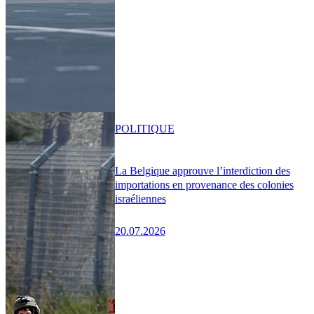
POLITIQUE
La Belgique approuve l’interdiction des
importations en provenance des colonies
israéliennes
20.07.2026