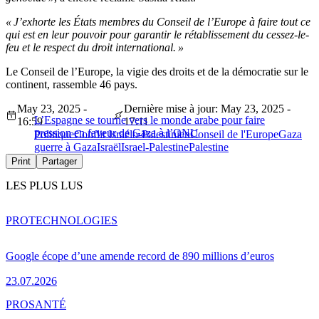
« J’exhorte les États membres du Conseil de l’Europe à faire tout ce
qui est en leur pouvoir pour garantir le rétablissement du cessez-le-
feu et le respect du droit international. »
Le Conseil de l’Europe, la vigie des droits et de la démocratie sur le
continent, rassemble 46 pays.
May 23, 2025 -
Dernière mise à jour: May 23, 2025 -
L’Espagne se tourne vers le monde arabe pour faire
16:59
17:11
pression en faveur de Gaza à l’ONU
Politique
Conflit Israélo-Palestinien
Conseil de l'Europe
Gaza
guerre à Gaza
Israël
Israel-Palestine
Palestine
Print
Partager
LES PLUS LUS
PRO
TECHNOLOGIES
Google écope d’une amende record de 890 millions d’euros
23.07.2026
PRO
SANTÉ