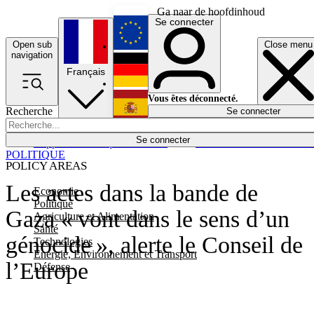
Ga naar de hoofdinhoud
Se connecter
Open sub
Close menu
English
navigation
Français
Deutsch
Vous êtes déconnecté.
Recherche
Se connecter
Español
Lumières éteintes
Se connecter
Rapporteur
Politique
Économie
Newsletters
Evénements
Em
POLITIQUE
POLICY AREAS
Les actes dans la bande de
Economie
Politique
Gaza « vont dans le sens d’un
Agriculture et Alimentation
Santé
génocide », alerte le Conseil de
Technologies
Energie, Environnement et Transport
l’Europe
Défense