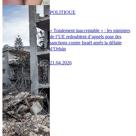
POLITIQUE
« Totalement inacceptable » : les ministres
de l’UE redoublent d’appels pour des
sanctions contre Israël après la défaite
d’Orbán
21.04.2026