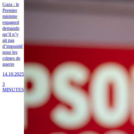
Gaza : le
Premier
ministre
espagnol
demande
qu’il n’y
ait pas
d’impunité
pour les
crimes de
guerre
14.10.2025
3
MINUTES