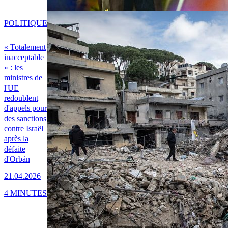
POLITIQUE
« Totalement
inacceptable
» : les
ministres de
l'UE
redoublent
d'appels pour
des sanctions
contre Israël
après la
défaite
d'Orbán
21.04.2026
4 MINUTES