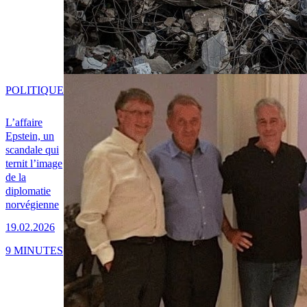
POLITIQUE
L’affaire
Epstein, un
scandale qui
ternit l’image
de la
diplomatie
norvégienne
19.02.2026
9 MINUTES