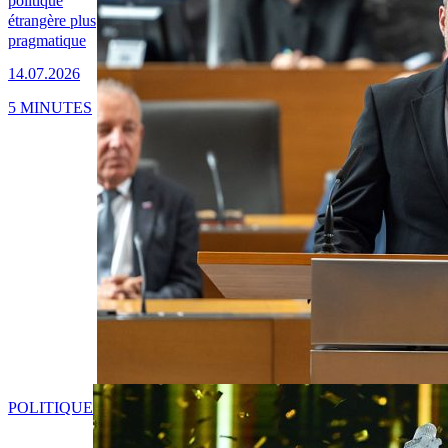
politique
étrangère plus
pragmatique
14.07.2026
5 MINUTES
POLITIQUE