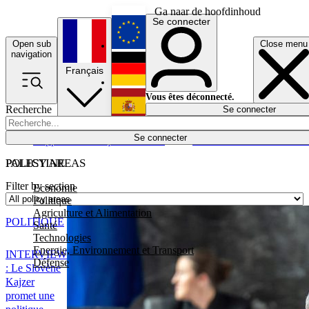
Ga naar de hoofdinhoud
Se connecter
Open sub
Close menu
English
navigation
Français
Deutsch
Vous êtes déconnecté.
Recherche
Se connecter
Español
Lumières éteintes
Se connecter
Rapporteur
Politique
Économie
Newsletters
Evénements
Em
POLICY AREAS
PALESTINE
Filter by section
Economie
Politique
Agriculture et Alimentation
POLITIQUE
Santé
Technologies
Energie, Environnement et Transport
INTERVIEW
Défense
: Le Slovène
Kajzer
promet une