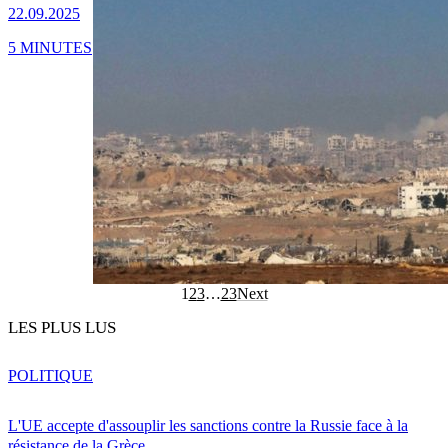
22.09.2025
5 MINUTES
1
2
3
…
23
Next
LES PLUS LUS
POLITIQUE
L'UE accepte d'assouplir les sanctions contre la Russie face à la
résistance de la Grèce