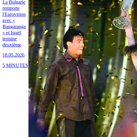
La Bulgarie
remporte
l'Eurovision
avec «
Bangaranga
» et Israël
termine
deuxième
18.05.2026
5 MINUTES