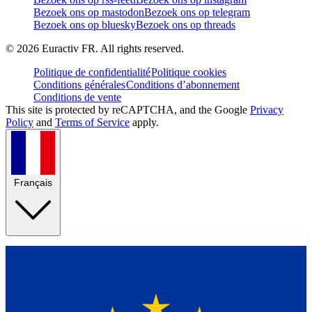
Bezoek ons op mastodon
Bezoek ons op telegram
Bezoek ons op bluesky
Bezoek ons op threads
©
2026
Euractiv FR. All rights reserved.
Politique de confidentialité
Politique cookies
Conditions générales
Conditions d’abonnement
Conditions de vente
This site is protected by reCAPTCHA, and the Google
Privacy
Policy
and
Terms of Service
apply.
Français