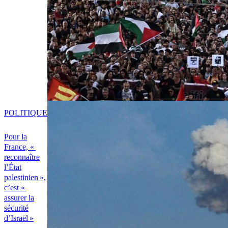
POLITIQUE
Pour la
France, «
reconnaître
l’État
palestinien »,
c’est «
assurer la
sécurité
d’Israël »