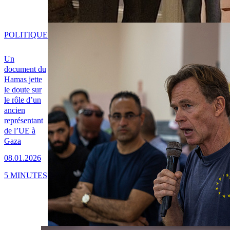
POLITIQUE
Un
document du
Hamas jette
le doute sur
le rôle d’un
ancien
représentant
de l’UE à
Gaza
08.01.2026
5 MINUTES